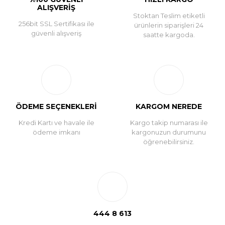
ALIŞVERİŞ
Stoktan Teslim etiketli
256bit SSL Sertifikası ile
ürünlerin siparişleri 24
güvenli alışveriş
saatte kargoda.
ÖDEME SEÇENEKLERİ
KARGOM NEREDE
Kredi Kartı ve havale ile
Kargo takip numarası ile
ödeme imkanı
kargonuzun durumunu
öğrenebilirsiniz.
444 8 613