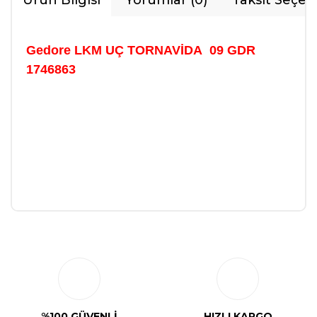
Ürün Bilgisi
Yorumlar (0)
Taksit Seçen
Gedore LKM UÇ TORNAVİDA 09 GDR
1746863
Bu ürüne ilk yorumu siz yapın!
Yorum Yaz
%100 GÜVENLİ
HIZLI KARGO