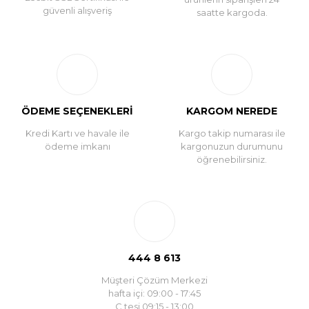
güvenli alışveriş
saatte kargoda.
ÖDEME SEÇENEKLERİ
KARGOM NEREDE
Kredi Kartı ve havale ile
Kargo takip numarası ile
ödeme imkanı
kargonuzun durumunu
öğrenebilirsiniz.
444 8 613
Müşteri Çözüm Merkezi
hafta içi: 09:00 - 17:45
C.tesi 09:15 - 13:00