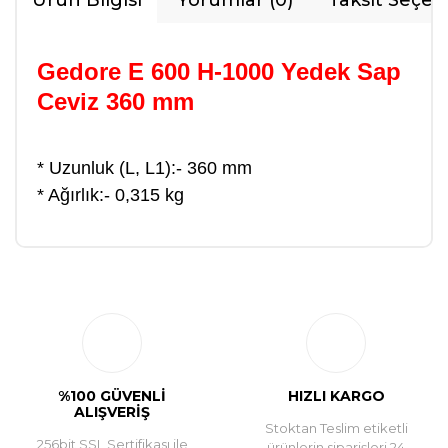
Ürün Bilgisi
Yorumlar (0)
Taksit Seçen
Gedore E 600 H-1000 Yedek Sap
Ceviz 360 mm
* Uzunluk (L, L1):- 360 mm
* Ağırlık:- 0,315 kg
Bu ürüne ilk yorumu siz yapın!
Yorum Yaz
%100 GÜVENLİ
HIZLI KARGO
ALIŞVERİŞ
Stoktan Teslim etiketli
256bit SSL Sertifikası ile
ürünlerin siparişleri 24