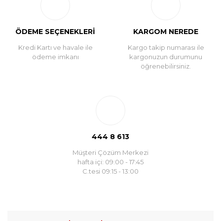
ÖDEME SEÇENEKLERİ
KARGOM NEREDE
Kredi Kartı ve havale ile
Kargo takip numarası ile
ödeme imkanı
kargonuzun durumunu
öğrenebilirsiniz.
444 8 613
Müşteri Çözüm Merkezi
hafta içi: 09:00 - 17:45
C.tesi 09:15 - 13:00