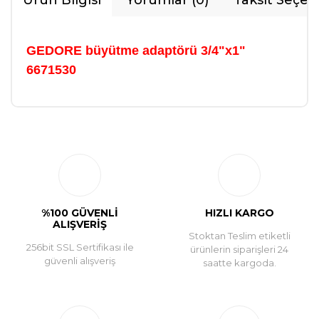
Ürün Bilgisi
Yorumlar (0)
Taksit Seçen
GEDORE büyütme adaptörü 3/4"x1"
6671530
Bu ürüne ilk yorumu siz yapın!
Yorum Yaz
%100 GÜVENLİ
HIZLI KARGO
ALIŞVERİŞ
Stoktan Teslim etiketli
256bit SSL Sertifikası ile
ürünlerin siparişleri 24
güvenli alışveriş
saatte kargoda.