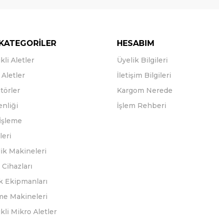
KATEGORİLER
HESABIM
kli Aletler
Üyelik Bilgileri
Aletler
İletişim Bilgileri
törler
Kargom Nerede
enliği
İşlem Rehberi
İşleme
leri
ik Makineleri
Cihazları
k Ekipmanları
eme Makineleri
ikli Mikro Aletler