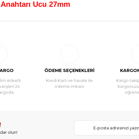
k Anahtarı Ucu 27mm
Bu ürüne ilk yorumu siz yapın!
Yorum Yaz
KARGO
ÖDEME SEÇENEKLERİ
KARGOM
im etiketli
Kredi Kartı ve havale ile
Kargo takip
parişleri 24
ödeme imkanı
kargonuz
argoda.
öğreneb
!
dar olun!