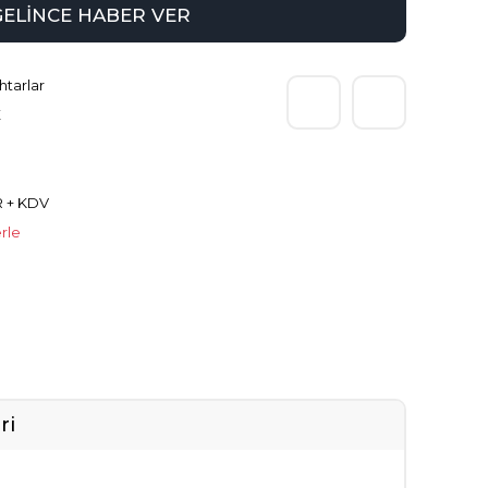
GELİNCE HABER VER
htarlar
E
R + KDV
rle
ri