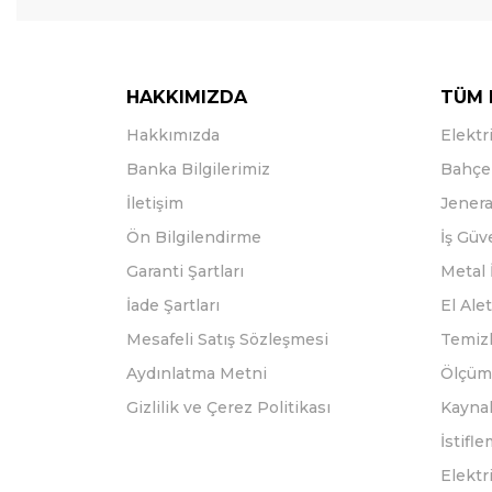
HAKKIMIZDA
TÜM 
Hakkımızda
Elektri
Banka Bilgilerimiz
Bahçe 
İletişim
Jenera
Ön Bilgilendirme
İş Güv
Garanti Şartları
Metal 
İade Şartları
El Alet
Mesafeli Satış Sözleşmesi
Temizl
Aydınlatma Metni
Ölçüm 
Gizlilik ve Çerez Politikası
Kayna
İstifl
Elektr