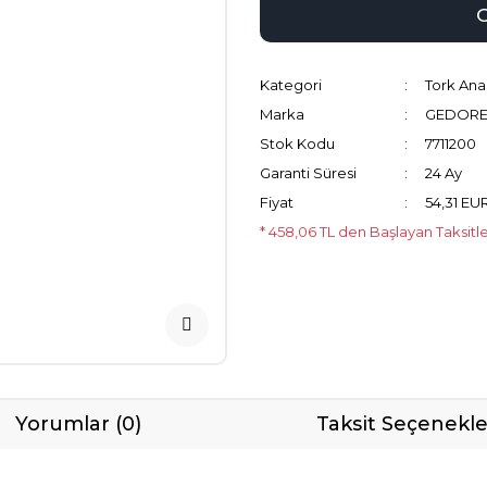
Kategori
Tork Ana
Marka
GEDOR
Stok Kodu
7711200
Garanti Süresi
24 Ay
Fiyat
54,31 EU
* 458,06 TL den Başlayan Taksitle
Yorumlar (0)
Taksit Seçenekle