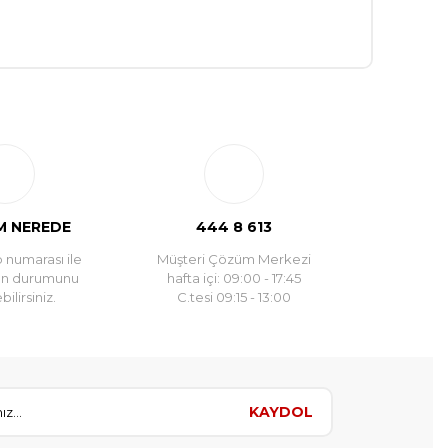
 NEREDE
444 8 613
 numarası ile
Müşteri Çözüm Merkezi
un durumunu
hafta içi: 09:00 - 17:45
ilirsiniz.
C.tesi 09:15 - 13:00
KAYDOL