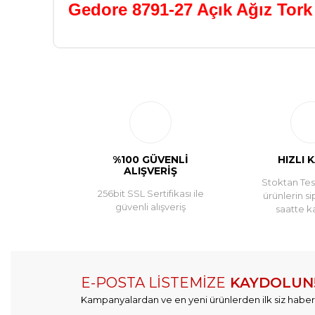
Gedore 8791-27 Açık Ağız Tor
%100 GÜVENLİ
HIZLI 
ALIŞVERİŞ
Stoktan Tesl
256bit SSL Sertifikası ile
ürünlerin si
güvenli alışveriş
saatte k
E-POSTA LİSTEMİZE
KAYDOLUN
Kampanyalardan ve en yeni ürünlerden ilk siz haber