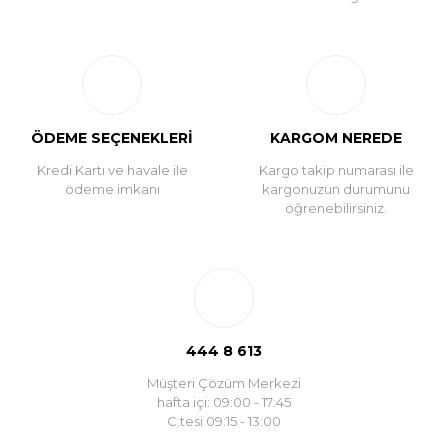
ÖDEME SEÇENEKLERİ
KARGOM NEREDE
Kredi Kartı ve havale ile
Kargo takip numarası ile
ödeme imkanı
kargonuzun durumunu
öğrenebilirsiniz.
444 8 613
Müşteri Çözüm Merkezi
hafta içi: 09:00 - 17:45
C.tesi 09:15 - 13:00