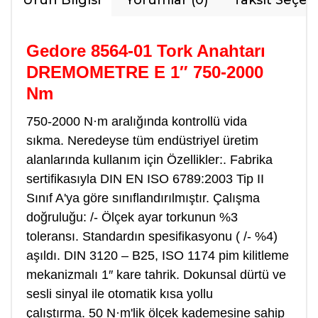
Ürün Bilgisi
Yorumlar (0)
Taksit Seçen
Gedore 8564-01 Tork Anahtarı
DREMOMETRE E 1″ 750-2000
Nm
750-2000 N·m aralığında kontrollü vida
sıkma.
Neredeyse tüm endüstriyel üretim
alanlarında kullanım için Özellikler:.
Fabrika
sertifikasıyla DIN EN ISO 6789:2003 Tip II
Sınıf A'ya göre sınıflandırılmıştır.
Çalışma
doğruluğu: /- Ölçek ayar torkunun %3
toleransı.
Standardın spesifikasyonu ( /- %4)
aşıldı.
DIN 3120 – B25, ISO 1174 pim kilitleme
mekanizmalı 1″ kare tahrik. Dokunsal dürtü ve
sesli sinyal ile otomatik kısa yollu
çalıştırma.
50 N·m'lik ölçek kademesine sahip