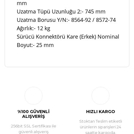
mm
Uzatma Tüpü Uzunluğu 2:- 745 mm
Uzatma Borusu Y/N:- 8564-92 / 8572-74
Ağırlık:- 12 kg
Sürücü Konnektörü Kare (Erkek) Nominal
Boyut:- 25 mm
Bu ürüne ilk yorumu siz yapın!
Yorum Yaz
%100 GÜVENLİ
HIZLI KARGO
ALIŞVERİŞ
Stoktan Teslim etiketli
256bit SSL Sertifikası ile
ürünlerin siparişleri 24
güvenli alışveriş
saatte kargoda.