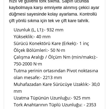
hızlı ve güvenli tork sıkma.
Sapın ucunda
kaybolmaya karşı emniyete alınmış çekici ayar
düğmesi sayesinde kolay ayarlama.
Kontrollü
çift yönlü sıkma için tek ve çift kare tahrik.
Uzunluk (L, L1):- 932 mm
Yükseklik:- 40 mm
Sürücü Konektörü Kare (Erkek):- 1 inç
Ölçek Bölümleri:- 50 N·m
Çalışma Aralığı / Ölçüm Nm (min/maks):-
750-2000 N·m
Tutma yerinin ortasından Pivot noktasına
olan mesafe:- 2213 mm
Muhafazadan Kare Sürücüye Uzaklık:- 30,0
mm
Uzatma Tüpünün Uzunluğu:- 925 mm
Tork Anahtarının Tüplü Uzunluğu: - 2353