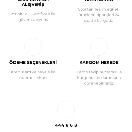
ALIŞVERİŞ
Stoktan Teslim etiketli
256bit SSL Sertifikası ile
ürünlerin siparişleri 24
güvenli alışveriş
saatte kargoda.
ÖDEME SEÇENEKLERİ
KARGOM NEREDE
Kredi Kartı ve havale ile
Kargo takip numarası ile
ödeme imkanı
kargonuzun durumunu
öğrenebilirsiniz.
444 8 613