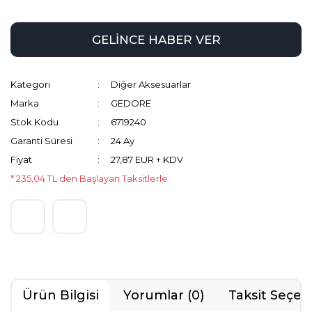
GELİNCE HABER VER
Kategori
Diğer Aksesuarlar
Marka
GEDORE
Stok Kodu
6719240
Garanti Süresi
24 Ay
Fiyat
27,87 EUR + KDV
* 235,04 TL den Başlayan Taksitlerle
Ürün Bilgisi
Yorumlar (0)
Taksit Seçen