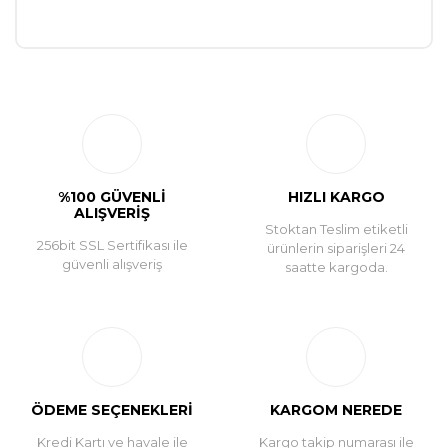
Bu ürüne ilk yorumu siz yapın!
Yorum Yaz
%100 GÜVENLİ
HIZLI KARGO
ALIŞVERİŞ
Stoktan Teslim etiketli
256bit SSL Sertifikası ile
ürünlerin siparişleri 24
güvenli alışveriş
saatte kargoda.
ÖDEME SEÇENEKLERİ
KARGOM NEREDE
Kredi Kartı ve havale ile
Kargo takip numarası ile