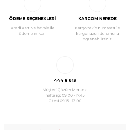
ÖDEME SEÇENEKLERİ
KARGOM NEREDE
Kredi Kartı ve havale ile
Kargo takip numarası ile
ödeme imkanı
kargonuzun durumunu
öğrenebilirsiniz.
444 8 613
Müşteri Çözüm Merkezi
hafta içi: 09:00 - 17:45
C.tesi 09:15 - 13:00