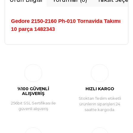
Ürün Bilgisi
Yorumlar (0)
Taksit Seçen
Gedore 2150-2160 Ph-010 Tornavida Takımı
10 parça 1482343
Bu ürüne ilk yorumu siz yapın!
Yorum Yaz
%100 GÜVENLİ
HIZLI KARGO
ALIŞVERİŞ
Stoktan Teslim etiketli
256bit SSL Sertifikası ile
ürünlerin siparişleri 24
güvenli alışveriş
saatte kargoda.