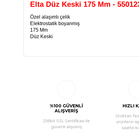
Elta Düz Keski 175 Mm - 55012
Özel alaşımlı çelik
Elektrostatik boyanmış
175 Mm
Düz Keski
%100 GÜVENLİ
HIZLI 
ALIŞVERİŞ
Stoktan Tesl
256bit SSL Sertifikası ile
ürünlerin si
güvenli alışveriş
saatte k