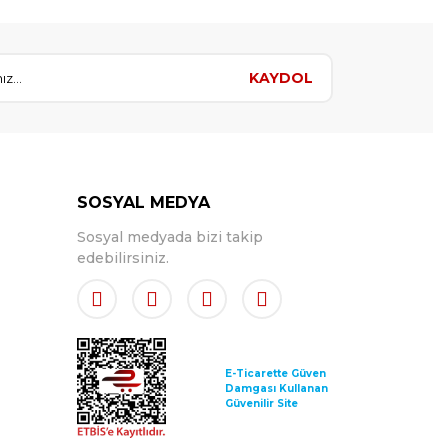
KAYDOL
SOSYAL MEDYA
Sosyal medyada bizi takip
edebilirsiniz.
E-Ticarette Güven
Damgası Kullanan
Güvenilir Site