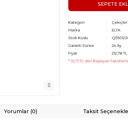
SEPETE EK
Kategori
Çekiçler
Marka
ELTA
Stok Kodu
Q550123
Garanti Süresi
24 Ay
Fiyat
212,78 T
* 32,71 TL den Başlayan Taksitlerl
Yorumlar (0)
Taksit Seçenekle