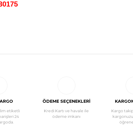
30175
Bu ürüne ilk yorumu siz yapın!
Yorum Yaz
KARGO
ÖDEME SEÇENEKLERİ
KARGOM
im etiketli
Kredi Kartı ve havale ile
Kargo takip
parişleri 24
ödeme imkanı
kargonuz
argoda.
öğreneb