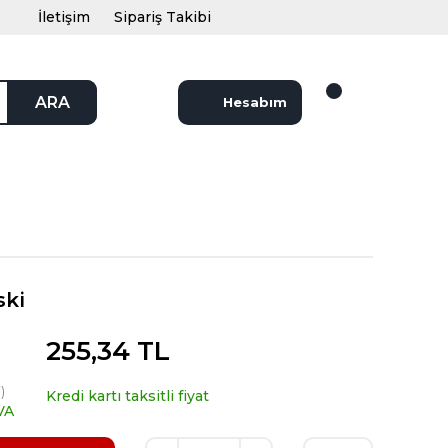
İletişim
Sipariş Takibi
ARA
Hesabım
ski
255,34 TL
)
Kredi kartı taksitli fiyat
VA