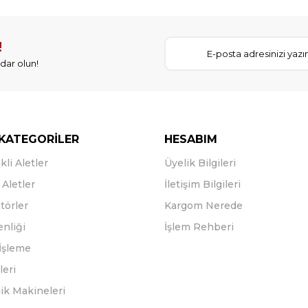
!
dar olun!
KATEGORİLER
HESABIM
kli Aletler
Üyelik Bilgileri
Aletler
İletişim Bilgileri
törler
Kargom Nerede
enliği
İşlem Rehberi
İşleme
leri
ik Makineleri