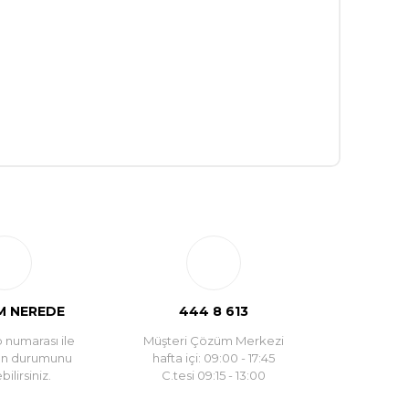
 NEREDE
444 8 613
 numarası ile
Müşteri Çözüm Merkezi
un durumunu
hafta içi: 09:00 - 17:45
ilirsiniz.
C.tesi 09:15 - 13:00