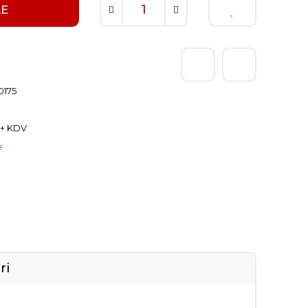
LE
0175
L + KDV
e
ri