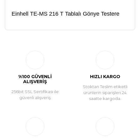
Einhell TE-MS 216 T Tablalı Gönye Testere
Bu ürüne ilk yorumu siz yapın!
Yorum Yaz
%100 GÜVENLİ
HIZLI KARGO
ALIŞVERİŞ
Stoktan Teslim etiketli
256bit SSL Sertifikası ile
ürünlerin siparişleri 24
güvenli alışveriş
saatte kargoda.