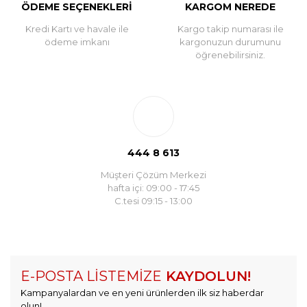
ÖDEME SEÇENEKLERİ
KARGOM NEREDE
Kredi Kartı ve havale ile
Kargo takip numarası ile
ödeme imkanı
kargonuzun durumunu
öğrenebilirsiniz.
444 8 613
Müşteri Çözüm Merkezi
hafta içi: 09:00 - 17:45
C.tesi 09:15 - 13:00
E-POSTA LİSTEMİZE
KAYDOLUN!
Kampanyalardan ve en yeni ürünlerden ilk siz haberdar
olun!