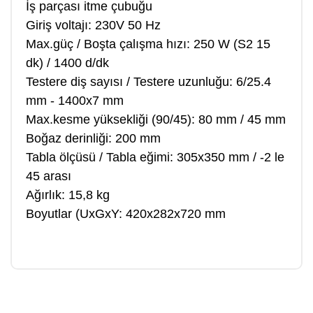
İş parçası itme çubuğu
Giriş voltajı: 230V 50 Hz
Max.güç / Boşta çalışma hızı: 250 W (S2 15
dk) / 1400 d/dk
Testere diş sayısı / Testere uzunluğu: 6/25.4
mm - 1400x7 mm
Max.kesme yüksekliği (90/45): 80 mm / 45 mm
Boğaz derinliği: 200 mm
Tabla ölçüsü / Tabla eğimi: 305x350 mm / -2 le
45 arası
Ağırlık: 15,8 kg
Boyutlar (UxGxY: 420x282x720 mm
Bu ürüne ilk yorumu siz yapın!