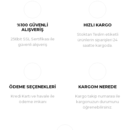
Yorum Yaz
%100 GÜVENLİ
HIZLI KARGO
ALIŞVERİŞ
Stoktan Teslim etiketli
256bit SSL Sertifikası ile
ürünlerin siparişleri 24
güvenli alışveriş
saatte kargoda.
ÖDEME SEÇENEKLERİ
KARGOM NEREDE
Kredi Kartı ve havale ile
Kargo takip numarası ile
ödeme imkanı
kargonuzun durumunu
öğrenebilirsiniz.