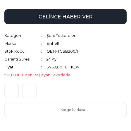
GELİNCE HABER VER
Kategori
Şerit Testereler
Marka
Einhell
Stok Kodu
QEIN-TCSB200/1
Garanti Süresi
24 Ay
Fiyat
5.750,00 TL + KDV
* 883,81 TL den Başlayan Taksitlerle
Kargo bedava