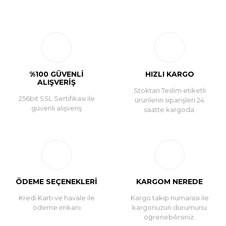
Bu ürüne ilk yorumu siz yapın!
Yorum Yaz
%100 GÜVENLİ
HIZLI KARGO
ALIŞVERİŞ
Stoktan Teslim etiketli
256bit SSL Sertifikası ile
ürünlerin siparişleri 24
güvenli alışveriş
saatte kargoda.
ÖDEME SEÇENEKLERİ
KARGOM NEREDE
Kredi Kartı ve havale ile
Kargo takip numarası ile
ödeme imkanı
kargonuzun durumunu
öğrenebilirsiniz.