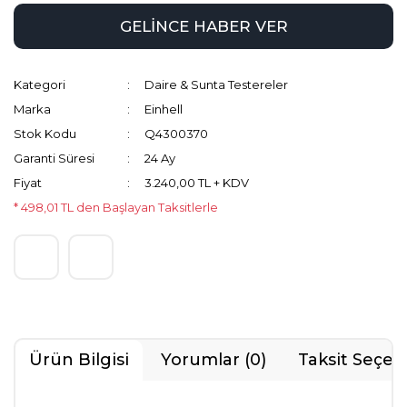
GELİNCE HABER VER
Kategori
Daire & Sunta Testereler
Marka
Einhell
Stok Kodu
Q4300370
Garanti Süresi
24 Ay
Fiyat
3.240,00 TL + KDV
* 498,01 TL den Başlayan Taksitlerle
Ürün Bilgisi
Yorumlar (0)
Taksit Seçen