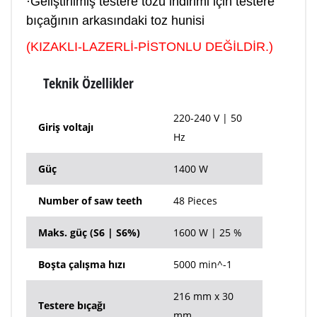
·Geliştirilmiş testere tozu indirimi için testere
bıçağının arkasındaki toz hunisi
(KIZAKLI-LAZERLİ-PİSTONLU DEĞİLDİR.)
Teknik Özellikler
220-240 V | 50
Giriş voltajı
Hz
Güç
1400 W
Number of saw teeth
48 Pieces
Maks. güç (S6 | S6%)
1600 W | 25 %
Boşta çalışma hızı
5000 min^-1
216 mm x 30
Testere bıçağı
mm