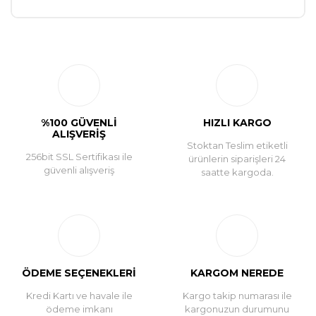
Bu ürüne ilk yorumu siz yapın!
Yorum Yaz
%100 GÜVENLİ
HIZLI KARGO
ALIŞVERİŞ
Stoktan Teslim etiketli
256bit SSL Sertifikası ile
ürünlerin siparişleri 24
güvenli alışveriş
saatte kargoda.
ÖDEME SEÇENEKLERİ
KARGOM NEREDE
Kredi Kartı ve havale ile
Kargo takip numarası ile
ödeme imkanı
kargonuzun durumunu