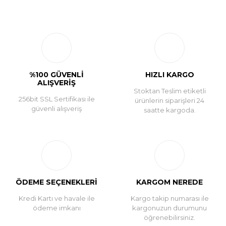
Bu ürüne ilk yorumu siz yapın!
Yorum Yaz
%100 GÜVENLİ
HIZLI KARGO
ALIŞVERİŞ
Stoktan Teslim etiketli
256bit SSL Sertifikası ile
ürünlerin siparişleri 24
güvenli alışveriş
saatte kargoda.
ÖDEME SEÇENEKLERİ
KARGOM NEREDE
Kredi Kartı ve havale ile
Kargo takip numarası ile
ödeme imkanı
kargonuzun durumunu
öğrenebilirsiniz.