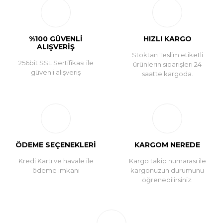
Yorum Yaz
%100 GÜVENLİ
HIZLI KARGO
ALIŞVERİŞ
Stoktan Teslim etiketli
256bit SSL Sertifikası ile
ürünlerin siparişleri 24
güvenli alışveriş
saatte kargoda.
ÖDEME SEÇENEKLERİ
KARGOM NEREDE
Kredi Kartı ve havale ile
Kargo takip numarası ile
ödeme imkanı
kargonuzun durumunu
öğrenebilirsiniz.