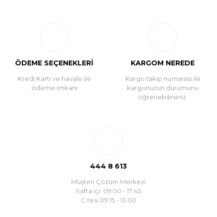
ÖDEME SEÇENEKLERİ
KARGOM NEREDE
Kredi Kartı ve havale ile
Kargo takip numarası ile
ödeme imkanı
kargonuzun durumunu
öğrenebilirsiniz.
444 8 613
Müşteri Çözüm Merkezi
hafta içi: 09:00 - 17:45
C.tesi 09:15 - 13:00