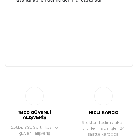
Bu ürüne ilk yorumu siz yapın!
Yorum Yaz
%100 GÜVENLİ
HIZLI KARGO
ALIŞVERİŞ
Stoktan Teslim etiketli
256bit SSL Sertifikası ile
ürünlerin siparişleri 24
güvenli alışveriş
saatte kargoda.