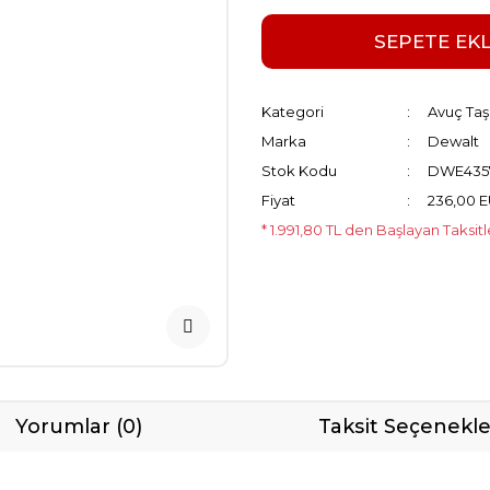
SEPETE EK
Kategori
Avuç Taş
Marka
Dewalt
Stok Kodu
DWE435
Fiyat
236,00 
* 1.991,80 TL den Başlayan Taksitl
Yorumlar (0)
Taksit Seçenekle