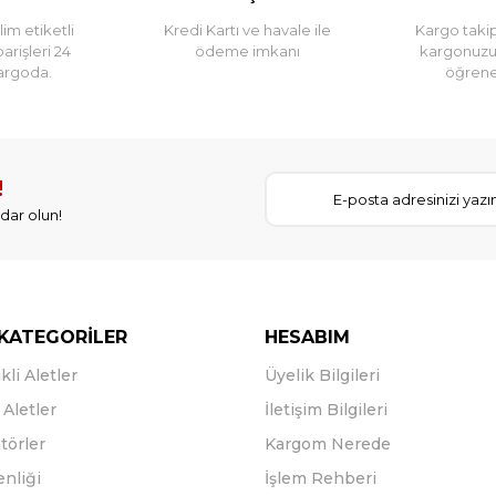
im etiketli
Kredi Kartı ve havale ile
Kargo takip
parişleri 24
ödeme imkanı
kargonuz
argoda.
öğreneb
!
dar olun!
KATEGORİLER
HESABIM
kli Aletler
Üyelik Bilgileri
Aletler
İletişim Bilgileri
törler
Kargom Nerede
enliği
İşlem Rehberi