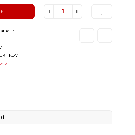
LE
lamalar
7
EUR + KDV
erle
ri