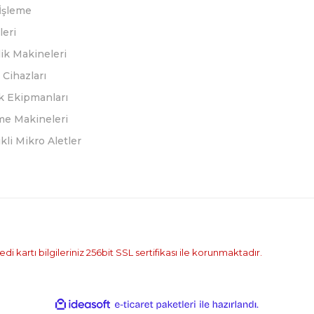
İşleme
leri
ik Makineleri
Cihazları
k Ekipmanları
eme Makineleri
ikli Mikro Aletler
i kartı bilgileriniz 256bit SSL sertifikası ile korunmaktadır.
ile
ideasoft
e-