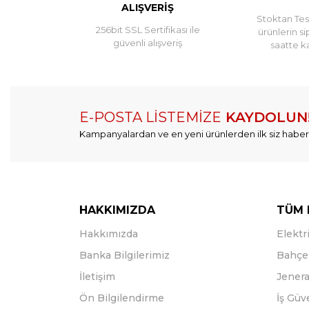
ALIŞVERİŞ
Stoktan Tesl
256bit SSL Sertifikası ile
ürünlerin si
güvenli alışveriş
saatte k
E-POSTA LİSTEMİZE
KAYDOLUN
Kampanyalardan ve en yeni ürünlerden ilk siz haber
HAKKIMIZDA
TÜM 
Hakkımızda
Elektri
Banka Bilgilerimiz
Bahçe 
İletişim
Jenera
Ön Bilgilendirme
İş Güv