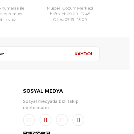
 numarası ile
Müşteri Çözüm Merkezi
un durumunu
hafta içi: 09:00 - 17:45
ilirsiniz.
C.tesi 09:15 - 13:00
KAYDOL
SOSYAL MEDYA
Sosyal medyada bizi takip
edebilirsiniz.