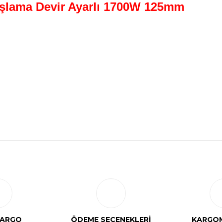
lama Devir Ayarlı 1700W 125mm
Bu ürüne ilk yorumu siz yapın!
Yorum Yaz
KARGO
ÖDEME SEÇENEKLERİ
KARGOM