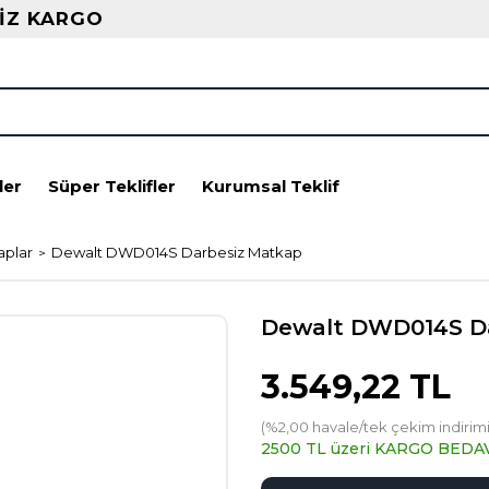
İZ KARGO
ler
Süper Teklifler
Kurumsal Teklif
aplar
Dewalt DWD014S Darbesiz Matkap
Dewalt DWD014S D
3.549,22 TL
(%2,00 havale/tek çekim indirimi
2500 TL üzeri KARGO BEDA