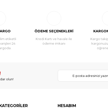
Bu ürüne ilk yorumu siz yapın!
Yorum Yaz
KARGO
ÖDEME SEÇENEKLERİ
KARGOM
im etiketli
Kredi Kartı ve havale ile
Kargo takip
parişleri 24
ödeme imkanı
kargonuz
argoda.
öğreneb
!
dar olun!
KATEGORİLER
HESABIM