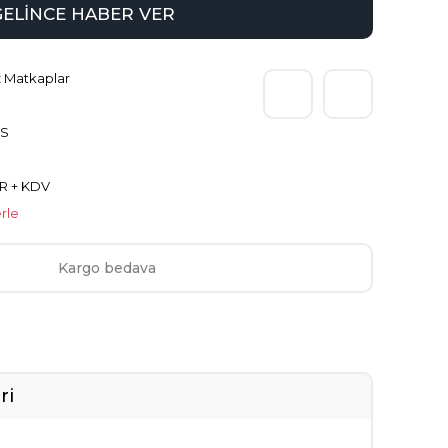
GELİNCE HABER VER
 Matkaplar
S
R + KDV
rle
Kargo bedava
ri