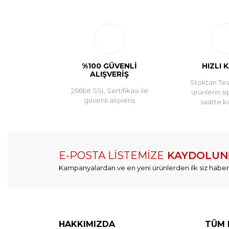
%100 GÜVENLİ
HIZLI 
ALIŞVERİŞ
Stoktan Tesl
256bit SSL Sertifikası ile
ürünlerin si
güvenli alışveriş
saatte k
E-POSTA LİSTEMİZE
KAYDOLUN
Kampanyalardan ve en yeni ürünlerden ilk siz haber
HAKKIMIZDA
TÜM 