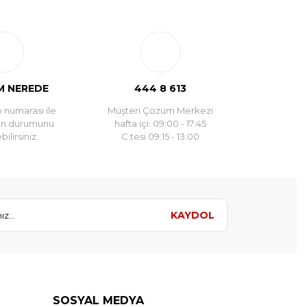
 NEREDE
444 8 613
 numarası ile
Müşteri Çözüm Merkezi
un durumunu
hafta içi: 09:00 - 17:45
ilirsiniz.
C.tesi 09:15 - 13:00
KAYDOL
SOSYAL MEDYA