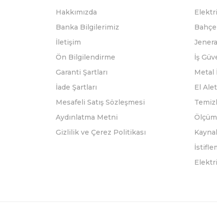
Hakkımızda
Elektri
Banka Bilgilerimiz
Bahçe 
İletişim
Jenera
Ön Bilgilendirme
İş Güv
Garanti Şartları
Metal 
İade Şartları
El Alet
Mesafeli Satış Sözleşmesi
Temizl
Aydınlatma Metni
Ölçüm 
Gizlilik ve Çerez Politikası
Kayna
İstifl
Elektr