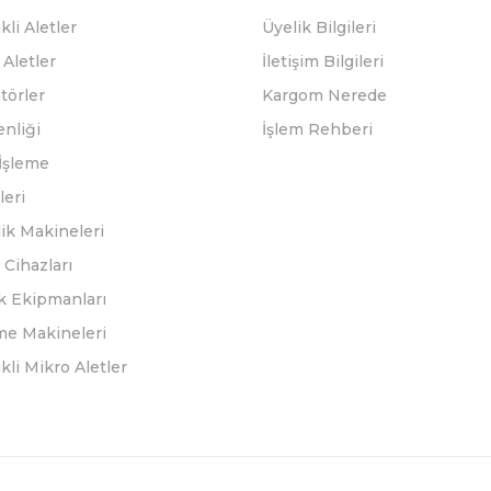
kli Aletler
Üyelik Bilgileri
Aletler
İletişim Bilgileri
törler
Kargom Nerede
enliği
İşlem Rehberi
İşleme
leri
ik Makineleri
Cihazları
k Ekipmanları
eme Makineleri
ikli Mikro Aletler