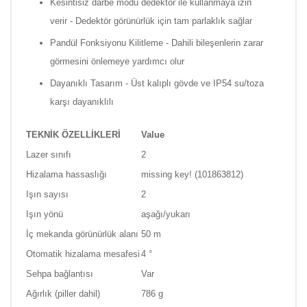
Kesintisiz darbe modu dedektör ile kullanmaya izin
verir - Dedektör görünürlük için tam parlaklık sağlar
Pandül Fonksiyonu Kilitleme - Dahili bileşenlerin zarar
görmesini önlemeye yardımcı olur
Dayanıklı Tasarım - Üst kalıplı gövde ve IP54 su/toza
karşı dayanıklılı
TEKNİK ÖZELLİKLERİ
Value
Lazer sınıfı
2
Hizalama hassaslığı
missing key! (101863812)
Işın sayısı
2
Işın yönü
aşağı/yukarı
İç mekanda görünürlük alanı
50 m
Otomatik hizalama mesafesi
4 °
Sehpa bağlantısı
Var
Ağırlık (piller dahil)
786 g