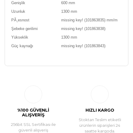
Genişlik
600 mm
Uzunluk
1300 mm
PÃ¸esnost
missing key! (101863835) mm/m
Şebeke gerilimi
missing key! (101863838)
Yükseklik
1300 mm
Güç kaynağı
missing key! (101863843)
Bu ürüne ilk yorumu siz yapın!
Yorum Yaz
%100 GÜVENLİ
HIZLI KARGO
ALIŞVERİŞ
Stoktan Teslim etiketli
256bit SSL Sertifikası ile
ürünlerin siparişleri 24
güvenli alışveriş
saatte kargoda.