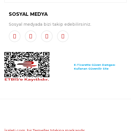
SOSYAL MEDYA
Sosyal medyada bizi takip edebilirsiniz.
E-Ticarette Güven Damgası
Kullanan Güvenilir Site
İsaleti.com, bir Temeller Makina markasıdır.