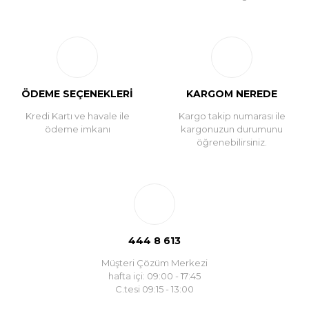
ÖDEME SEÇENEKLERİ
KARGOM NEREDE
Kredi Kartı ve havale ile
Kargo takip numarası ile
ödeme imkanı
kargonuzun durumunu
öğrenebilirsiniz.
444 8 613
Müşteri Çözüm Merkezi
hafta içi: 09:00 - 17:45
C.tesi 09:15 - 13:00