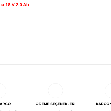
a 18 V 2.0 Ah
Bu ürüne ilk yorumu siz yapın!
Yorum Yaz
KARGO
ÖDEME SEÇENEKLERİ
KARGOM