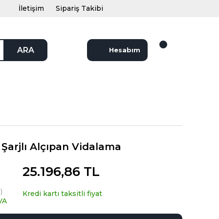
İletişim
Sipariş Takibi
ARA
Hesabım
arjlı Alçıpan Vidalama
25.196,86 TL
)
Kredi kartı taksitli fiyat
VA