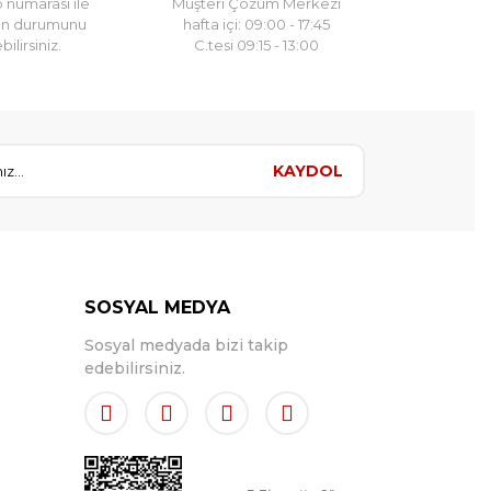
 numarası ile
Müşteri Çözüm Merkezi
un durumunu
hafta içi: 09:00 - 17:45
ilirsiniz.
C.tesi 09:15 - 13:00
KAYDOL
SOSYAL MEDYA
Sosyal medyada bizi takip
edebilirsiniz.