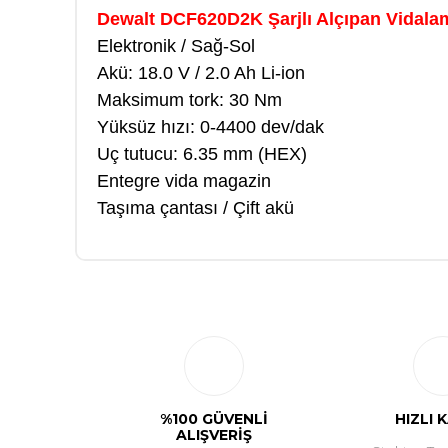
Dewalt DCF620D2K Şarjlı Alçıpan Vidalam
Elektronik / Sağ-Sol
Akü: 18.0 V / 2.0 Ah Li-ion
Maksimum tork: 30 Nm
Yüksüz hızı: 0-4400 dev/dak
Uç tutucu: 6.35 mm (HEX)
Entegre vida magazin
Taşıma çantası / Çift akü
%100 GÜVENLİ
HIZLI 
ALIŞVERİŞ