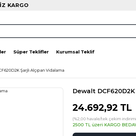
İZ KARGO
ler
Süper Teklifler
Kurumsal Teklif
F620D2K Şarjlı Alçıpan Vidalama
Dewalt DCF620D2K Ş
24.692,92 TL
(%2,00 havale/tek çekim indirimi
2500 TL üzeri KARGO BEDA