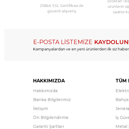
Stoktan Tesl
256bit SSL Sertifikası ile
ürünlerin si
güvenli alışveriş
saatte k
E-POSTA LİSTEMİZE
KAYDOLUN
Kampanyalardan ve en yeni ürünlerden ilk siz haber
HAKKIMIZDA
TÜM 
Hakkımızda
Elektri
Banka Bilgilerimiz
Bahçe 
İletişim
Jenera
Ön Bilgilendirme
İş Güv
Garanti Şartları
Metal 