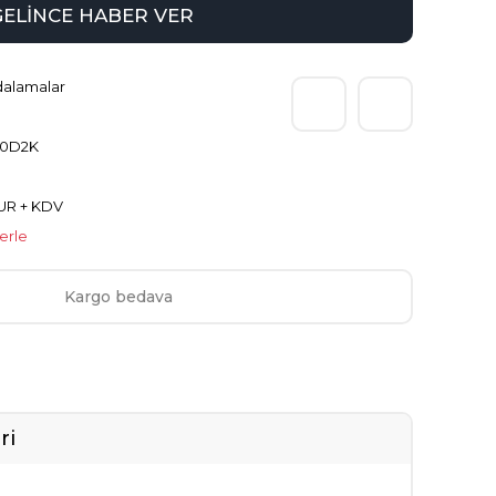
GELİNCE HABER VER
dalamalar
0D2K
UR + KDV
lerle
Kargo bedava
ri