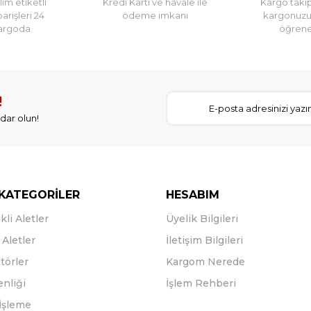
im etiketli
Kredi Kartı ve havale ile
Kargo takip
parişleri 24
ödeme imkanı
kargonuz
argoda.
öğreneb
!
dar olun!
KATEGORİLER
HESABIM
kli Aletler
Üyelik Bilgileri
Aletler
İletişim Bilgileri
törler
Kargom Nerede
enliği
İşlem Rehberi
İşleme