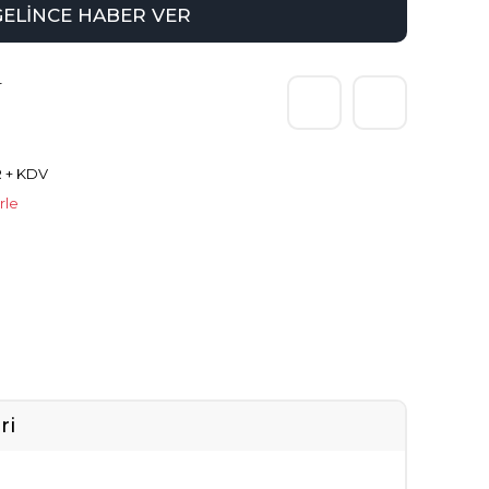
GELİNCE HABER VER
r
R + KDV
rle
ri