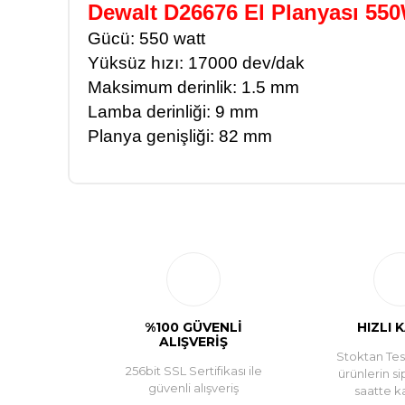
Dewalt D26676 El Planyası 55
Gücü: 550 watt
Yüksüz hızı: 17000 dev/dak
Maksimum derinlik: 1.5 mm
Lamba derinliği: 9 mm
Planya genişliği: 82 mm
%100 GÜVENLİ
HIZLI 
ALIŞVERİŞ
Stoktan Tesl
256bit SSL Sertifikası ile
ürünlerin si
güvenli alışveriş
saatte k