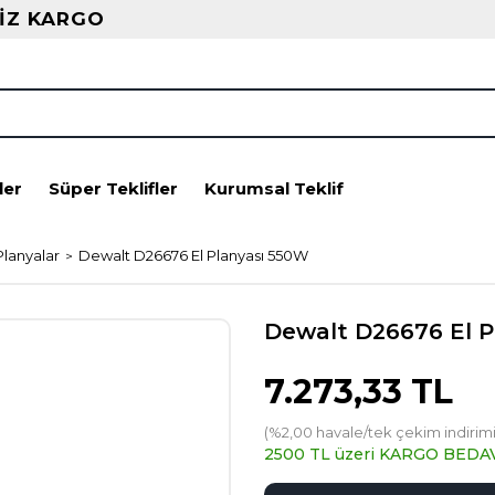
İZ KARGO
ler
Süper Teklifler
Kurumsal Teklif
Planyalar
Dewalt D26676 El Planyası 550W
Dewalt D26676 El P
7.273,33 TL
(%2,00 havale/tek çekim indirimi
2500 TL üzeri KARGO BEDA