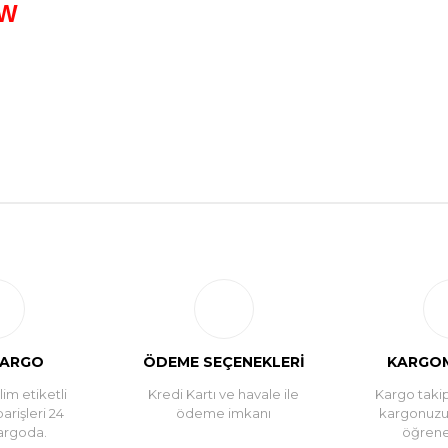
0W
Bu ürüne ilk yorumu siz yapın!
Yorum Yaz
KARGO
ÖDEME SEÇENEKLERİ
KARGOM
im etiketli
Kredi Kartı ve havale ile
Kargo takip
parişleri 24
ödeme imkanı
kargonuz
argoda.
öğreneb