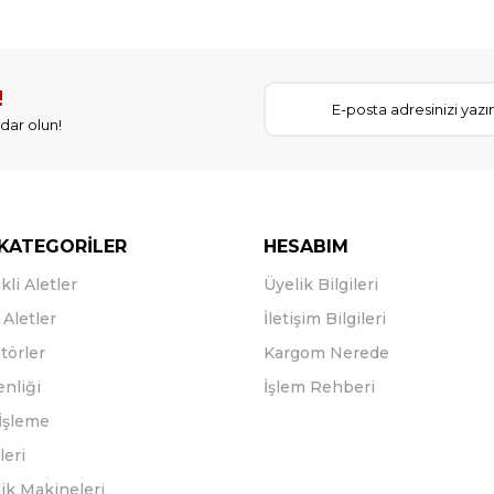
!
dar olun!
KATEGORİLER
HESABIM
kli Aletler
Üyelik Bilgileri
Aletler
İletişim Bilgileri
törler
Kargom Nerede
enliği
İşlem Rehberi
İşleme
leri
ik Makineleri