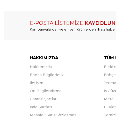
E-POSTA LİSTEMİZE
KAYDOLUN
Kampanyalardan ve en yeni ürünlerden ilk siz haber
HAKKIMIZDA
TÜM 
Hakkımızda
Elektri
Banka Bilgilerimiz
Bahçe 
İletişim
Jenera
Ön Bilgilendirme
İş Güv
Garanti Şartları
Metal 
İade Şartları
El Alet
Mesafeli Satış Sözleşmesi
Temizl