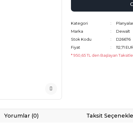
Kategori
Planyala
Marka
Dewalt
Stok Kodu
D26676
Fiyat
112,71 EU
* 950,65 TL den Başlayan Taksitle
Yorumlar (0)
Taksit Seçenekle