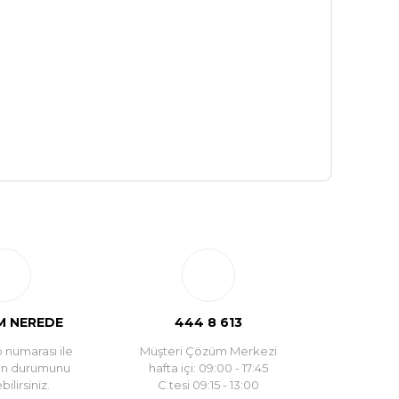
 NEREDE
444 8 613
 numarası ile
Müşteri Çözüm Merkezi
un durumunu
hafta içi: 09:00 - 17:45
ilirsiniz.
C.tesi 09:15 - 13:00