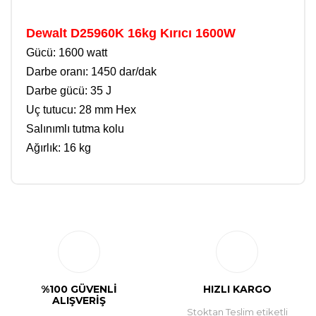
Dewalt D25960K 16kg Kırıcı 1600W
Gücü: 1600 watt
Darbe oranı: 1450 dar/dak
Darbe gücü: 35 J
Uç tutucu: 28 mm Hex
Salınımlı tutma kolu
Ağırlık: 16 kg
Bu ürüne ilk yorumu siz yapın!
Yorum Yaz
%100 GÜVENLİ
HIZLI KARGO
ALIŞVERİŞ
Stoktan Teslim etiketli