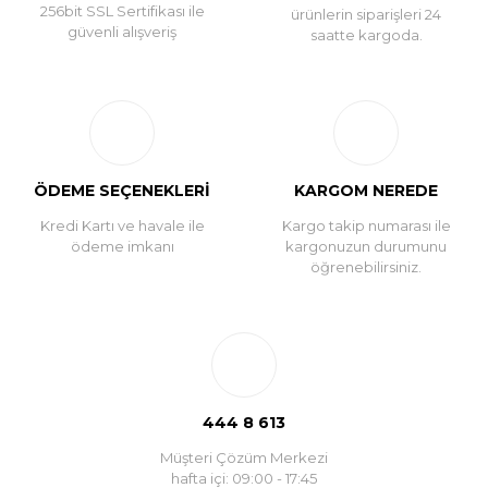
256bit SSL Sertifikası ile
ürünlerin siparişleri 24
güvenli alışveriş
saatte kargoda.
ÖDEME SEÇENEKLERİ
KARGOM NEREDE
Kredi Kartı ve havale ile
Kargo takip numarası ile
ödeme imkanı
kargonuzun durumunu
öğrenebilirsiniz.
444 8 613
Müşteri Çözüm Merkezi
hafta içi: 09:00 - 17:45