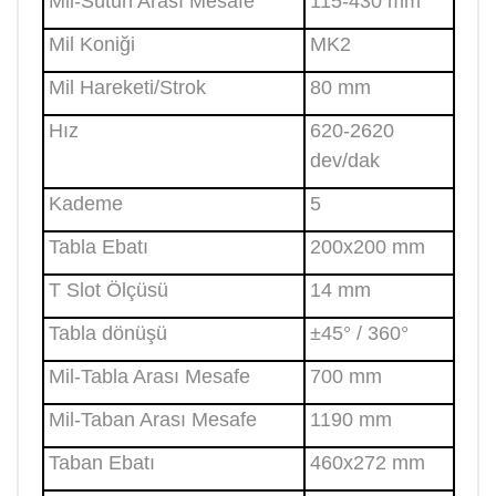
Mil-Sütun Arası Mesafe
115-430 mm
Mil Koniği
MK2
Mil Hareketi/Strok
80 mm
Hız
620-2620
dev/dak
Kademe
5
Tabla Ebatı
200x200 mm
T Slot Ölçüsü
14 mm
Tabla dönüşü
±45° / 360°
Mil-Tabla Arası Mesafe
700 mm
Mil-Taban Arası Mesafe
1190 mm
Taban Ebatı
460x272 mm