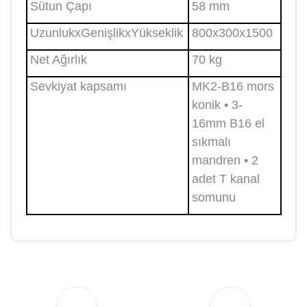
Sütun Çapı
58 mm
UzunlukxGenişlikxYükseklik
800x300x1500
Net Ağırlık
70 kg
Sevkiyat kapsamı
MK2-B16 mors
konik • 3-
16mm B16 el
sıkmalı
mandren • 2
adet T kanal
somunu
Bu ürüne ilk yorumu siz yapın!
Yorum Yaz