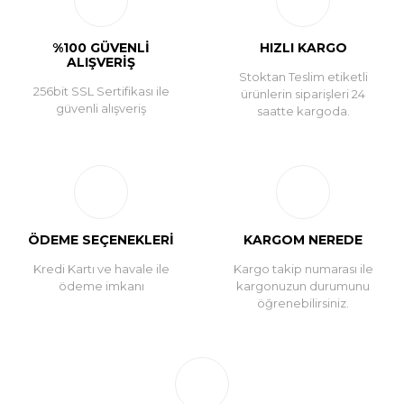
%100 GÜVENLİ
HIZLI KARGO
ALIŞVERİŞ
Stoktan Teslim etiketli
256bit SSL Sertifikası ile
ürünlerin siparişleri 24
güvenli alışveriş
saatte kargoda.
ÖDEME SEÇENEKLERİ
KARGOM NEREDE
Kredi Kartı ve havale ile
Kargo takip numarası ile
ödeme imkanı
kargonuzun durumunu
öğrenebilirsiniz.