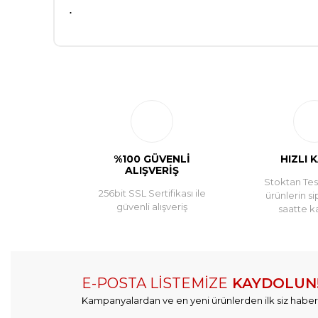
.
%100 GÜVENLİ
HIZLI 
ALIŞVERİŞ
Stoktan Tesl
256bit SSL Sertifikası ile
ürünlerin si
güvenli alışveriş
saatte k
E-POSTA LİSTEMİZE
KAYDOLUN
Kampanyalardan ve en yeni ürünlerden ilk siz haber