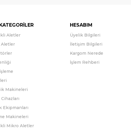
KATEGORİLER
HESABIM
kli Aletler
Üyelik Bilgileri
Aletler
İletişim Bilgileri
törler
Kargom Nerede
enliği
İşlem Rehberi
İşleme
leri
ik Makineleri
Cihazları
k Ekipmanları
eme Makineleri
ikli Mikro Aletler