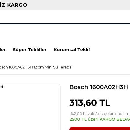
İZ KARGO
ler
Süper Teklifler
Kurumsal Teklif
sch 1600A02H3H 12 cm Mini Su Terazisi
Bosch 1600A02H3H 1
313,60 TL
(%2,00 havale/tek çekim indirimi
2500 TL üzeri KARGO BEDA