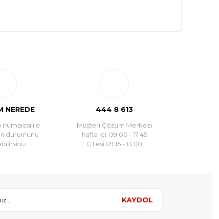
 NEREDE
444 8 613
 numarası ile
Müşteri Çözüm Merkezi
un durumunu
hafta içi: 09:00 - 17:45
ilirsiniz.
C.tesi 09:15 - 13:00
KAYDOL