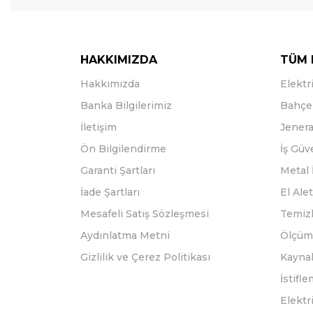
HAKKIMIZDA
TÜM 
Hakkımızda
Elektri
Banka Bilgilerimiz
Bahçe 
İletişim
Jenera
Ön Bilgilendirme
İş Güv
Garanti Şartları
Metal 
İade Şartları
El Alet
Mesafeli Satış Sözleşmesi
Temizl
Aydınlatma Metni
Ölçüm 
Gizlilik ve Çerez Politikası
Kayna
İstifl
Elektr