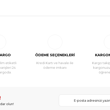
Bu ürüne ilk yorumu siz yapın!
Yorum Yaz
KARGO
ÖDEME SEÇENEKLERİ
KARGOM
im etiketli
Kredi Kartı ve havale ile
Kargo takip
parişleri 24
ödeme imkanı
kargonuz
argoda.
öğreneb
!
dar olun!