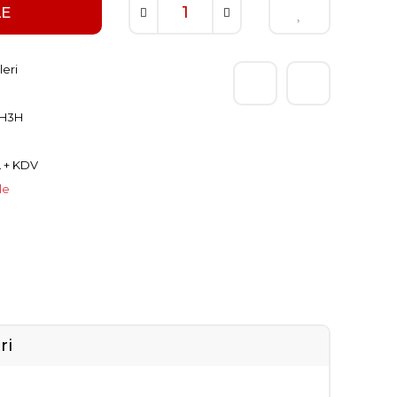
LE
leri
2H3H
L + KDV
le
ri