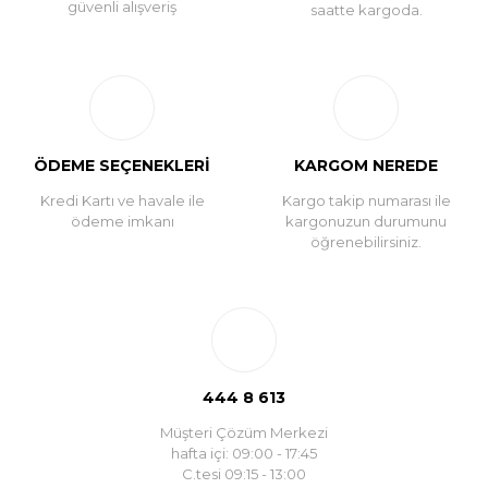
güvenli alışveriş
saatte kargoda.
ÖDEME SEÇENEKLERİ
KARGOM NEREDE
Kredi Kartı ve havale ile
Kargo takip numarası ile
ödeme imkanı
kargonuzun durumunu
öğrenebilirsiniz.
444 8 613
Müşteri Çözüm Merkezi
hafta içi: 09:00 - 17:45
C.tesi 09:15 - 13:00