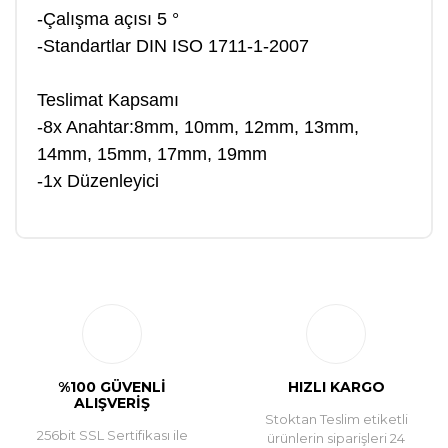
-Çalışma açısı 5 °
-Standartlar DIN ISO 1711-1-2007
Teslimat Kapsamı
-8x Anahtar:8mm, 10mm, 12mm, 13mm,
14mm, 15mm, 17mm, 19mm
-1x Düzenleyici
Bu ürüne ilk yorumu siz yapın!
Yorum Yaz
%100 GÜVENLİ
HIZLI KARGO
ALIŞVERİŞ
Stoktan Teslim etiketli
256bit SSL Sertifikası ile
ürünlerin siparişleri 24