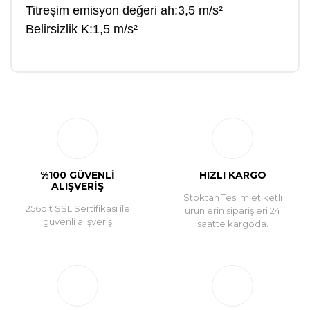
Titreşim emisyon değeri ah:3,5 m/s²
Belirsizlik K:1,5 m/s²
Bu ürüne ilk yorumu siz yapın!
Yorum Yaz
%100 GÜVENLİ
HIZLI KARGO
ALIŞVERİŞ
Stoktan Teslim etiketli
256bit SSL Sertifikası ile
ürünlerin siparişleri 24
güvenli alışveriş
saatte kargoda.