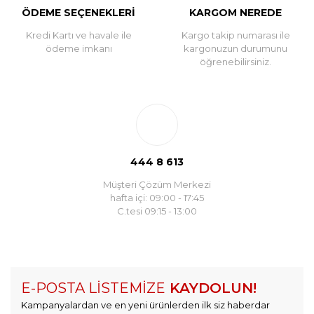
ÖDEME SEÇENEKLERİ
KARGOM NEREDE
Kredi Kartı ve havale ile
Kargo takip numarası ile
ödeme imkanı
kargonuzun durumunu
öğrenebilirsiniz.
444 8 613
Müşteri Çözüm Merkezi
hafta içi: 09:00 - 17:45
C.tesi 09:15 - 13:00
E-POSTA LİSTEMİZE
KAYDOLUN!
Kampanyalardan ve en yeni ürünlerden ilk siz haberdar