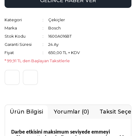
GELİNCE HABER VER
Kategori
Çekiçler
Marka
Bosch
Stok Kodu
1600A016BT
Garanti Süresi
24 Ay
Fiyat
650,00 TL + KDV
* 99,91 TL den Başlayan Taksitlerle
Ürün Bilgisi
Yorumlar (0)
Taksit Seçen
Darbe etkisini maksimum seviyede emmeyi