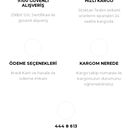
%100 GÜVENLİ
HIZLI KARGO
ALIŞVERİŞ
Stoktan Teslim etiketli
256bit SSL Sertifikası ile
ürünlerin siparişleri 24
güvenli alışveriş
saatte kargoda.
ÖDEME SEÇENEKLERİ
KARGOM NEREDE
Kredi Kartı ve havale ile
Kargo takip numarası ile
ödeme imkanı
kargonuzun durumunu
öğrenebilirsiniz.
444 8 613