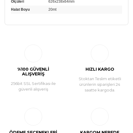
Ölçüleri
626x238x64mm
Halat Boyu
20mt
Bu ürüne ilk yorumu siz yapın!
Yorum Yaz
%100 GÜVENLİ
HIZLI KARGO
ALIŞVERİŞ
Stoktan Teslim etiketli
256bit SSL Sertifikası ile
ürünlerin siparişleri 24
güvenli alışveriş
saatte kargoda.
ÖDEME SEÇENEKLERİ
KARGOM NEREDE