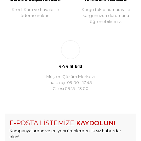
Kredi Kartı ve havale ile
Kargo takip numarası ile
ödeme imkanı
kargonuzun durumunu
öğrenebilirsiniz.
444 8 613
Müşteri Çözüm Merkezi
hafta içi: 09:00 - 17:45
C.tesi 09:15 - 13:00
E-POSTA LİSTEMİZE
KAYDOLUN!
Kampanyalardan ve en yeni ürünlerden ilk siz haberdar
olun!