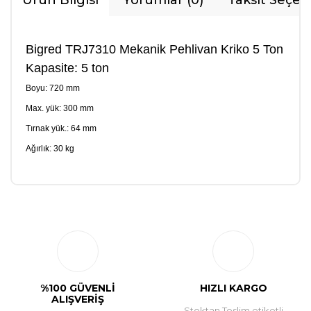
Ürün Bilgisi
Yorumlar (0)
Taksit Seçen
Bigred TRJ7310 Mekanik Pehlivan Kriko 5 Ton
Kapasite: 5 ton
Boyu: 720 mm
Max. yük: 300 mm
Tırnak yük.: 64 mm
Ağırlık: 30 kg
Bu ürüne ilk yorumu siz yapın!
Yorum Yaz
%100 GÜVENLİ
HIZLI KARGO
ALIŞVERİŞ
Stoktan Teslim etiketli