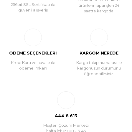
256bit SSL Sertifikası ile
ürünlerin siparişleri 24
güvenli alışveriş
saatte kargoda.
ÖDEME SEÇENEKLERİ
KARGOM NEREDE
Kredi Kartı ve havale ile
Kargo takip numarası ile
ödeme imkanı
kargonuzun durumunu
öğrenebilirsiniz.
444 8 613
Müşteri Çözüm Merkezi
hafta içi: 09:00 - 17:45