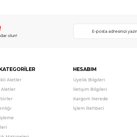
!
dar olun!
KATEGORİLER
HESABIM
kli Aletler
Üyelik Bilgileri
Aletler
İletişim Bilgileri
törler
Kargom Nerede
enliği
İşlem Rehberi
İşleme
leri
ik Makineleri