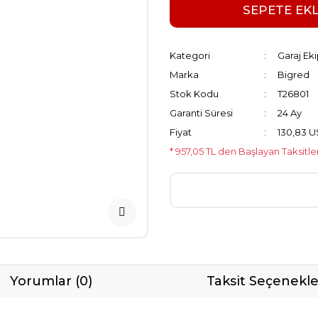
SEPETE EK
Kategori
Garaj Ek
Marka
Bigred
Stok Kodu
T26801
Garanti Süresi
24 Ay
Fiyat
130,83 
* 957,05 TL den Başlayan Taksitle
Yorumlar (0)
Taksit Seçenekle