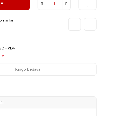
LE
ipmanları
USD + KDV
rle
Kargo bedava
ri