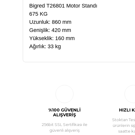
Bigred T26801 Motor Standı
675 KG
Uzunluk: 860 mm
Genişlik: 420 mm
Yükseklik: 160 mm
Ağırlık: 33 kg
%100 GÜVENLİ
HIZLI 
ALIŞVERİŞ
Stoktan Tesl
256bit SSL Sertifikası ile
ürünlerin si
güvenli alışveriş
saatte k