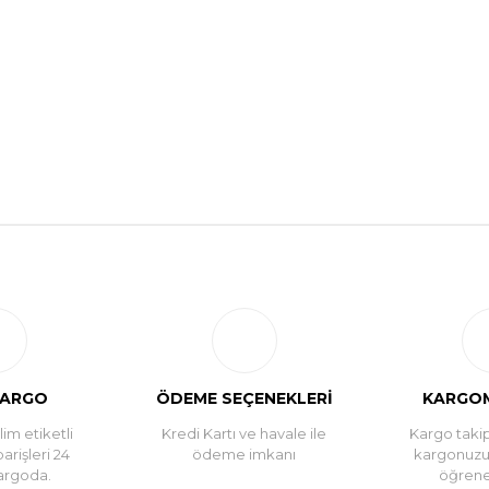
Bu ürüne ilk yorumu siz yapın!
Yorum Yaz
KARGO
ÖDEME SEÇENEKLERİ
KARGOM
im etiketli
Kredi Kartı ve havale ile
Kargo takip
parişleri 24
ödeme imkanı
kargonuz
argoda.
öğreneb