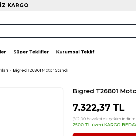
İZ KARGO
ler
Süper Teklifler
Kurumsal Teklif
ları
Bigred T26801 Motor Standı
Bigred T26801 Moto
7.322,37 TL
(%2,00 havale/tek çekim indirimi
2500 TL üzeri KARGO BEDA