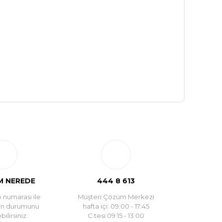
 NEREDE
444 8 613
 numarası ile
Müşteri Çözüm Merkezi
un durumunu
hafta içi: 09:00 - 17:45
ilirsiniz.
C.tesi 09:15 - 13:00