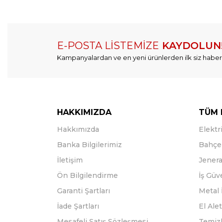
E-POSTA LİSTEMİZE
KAYDOLUN
Kampanyalardan ve en yeni ürünlerden ilk siz haber
HAKKIMIZDA
TÜM 
Hakkımızda
Elektri
Banka Bilgilerimiz
Bahçe 
İletişim
Jenera
Ön Bilgilendirme
İş Güv
Garanti Şartları
Metal 
İade Şartları
El Alet
Mesafeli Satış Sözleşmesi
Temizl