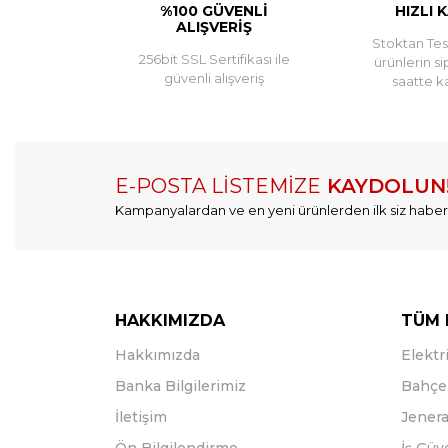
%100 GÜVENLİ
HIZLI 
ALIŞVERİŞ
Stoktan Tesl
256bit SSL Sertifikası ile
ürünlerin si
güvenli alışveriş
saatte k
E-POSTA LİSTEMİZE
KAYDOLUN
Kampanyalardan ve en yeni ürünlerden ilk siz haber
HAKKIMIZDA
TÜM 
Hakkımızda
Elektri
Banka Bilgilerimiz
Bahçe 
İletişim
Jenera