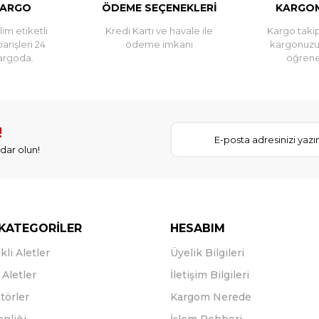
KARGO
ÖDEME SEÇENEKLERİ
KARGOM
im etiketli
Kredi Kartı ve havale ile
Kargo takip
parişleri 24
ödeme imkanı
kargonuz
argoda.
öğreneb
!
dar olun!
KATEGORİLER
HESABIM
kli Aletler
Üyelik Bilgileri
Aletler
İletişim Bilgileri
törler
Kargom Nerede