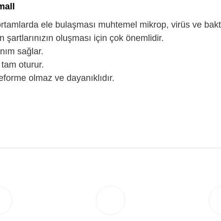
mall
 ortamlarda ele bulaşması muhtemel mikrop, virüs ve bak
 şartlarınızın oluşması için çok önemlidir.
lanım sağlar.
 tam oturur.
deforme olmaz ve dayanıklıdır.
.
Bu ürüne ilk yorumu siz yapın!
Yorum Yaz