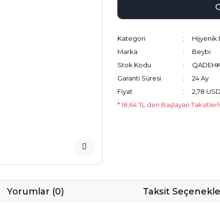
Kategori
Hijyenik 
Marka
Beybi
Stok Kodu
QADEHK
Garanti Süresi
24 Ay
Fiyat
2,78 US
* 18,64 TL den Başlayan Taksitler
Yorumlar (0)
Taksit Seçenekle