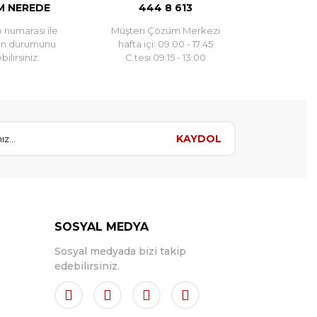
 NEREDE
444 8 613
 numarası ile
Müşteri Çözüm Merkezi
un durumunu
hafta içi: 09:00 - 17:45
ilirsiniz.
C.tesi 09:15 - 13:00
KAYDOL
SOSYAL MEDYA
Sosyal medyada bizi takip
edebilirsiniz.