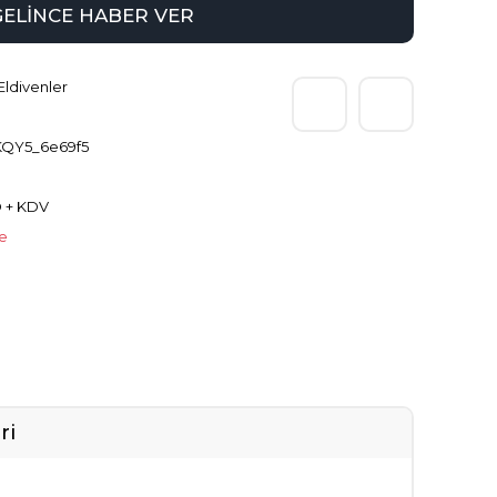
GELİNCE HABER VER
Eldivenler
QY5_6e69f5
D + KDV
le
ri