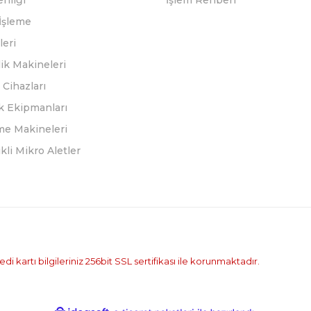
enliği
İşlem Rehberi
İşleme
leri
ik Makineleri
Cihazları
k Ekipmanları
eme Makineleri
ikli Mikro Aletler
i kartı bilgileriniz 256bit SSL sertifikası ile korunmaktadır.