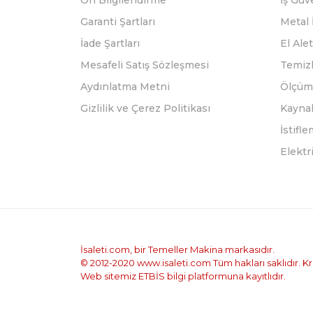
Ön Bilgilendirme
İş Güv
Garanti Şartları
Metal 
İade Şartları
El Alet
Mesafeli Satış Sözleşmesi
Temizl
Aydınlatma Metni
Ölçüm 
Gizlilik ve Çerez Politikası
Kayna
İstifl
Elektr
İsaleti.com, bir Temeller Makina markasıdır.
© 2012-2020 www.isaleti.com Tüm hakları saklıdır. Kred
Web sitemiz ETBİS bilgi platformuna kayıtlıdır.