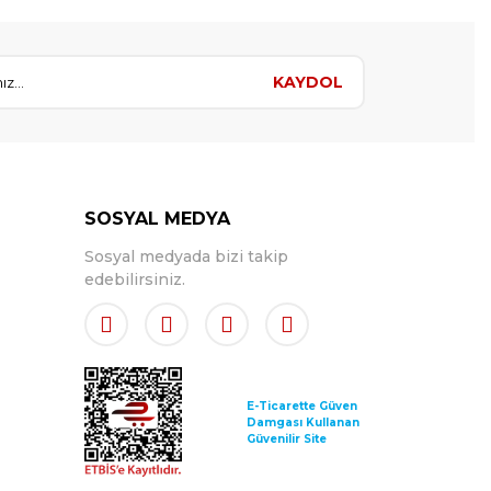
KAYDOL
SOSYAL MEDYA
Sosyal medyada bizi takip
edebilirsiniz.
E-Ticarette Güven
Damgası Kullanan
Güvenilir Site