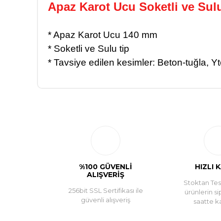
Apaz Karot Ucu Soketli ve Sul
* Apaz Karot Ucu 140 mm
* Soketli ve Sulu tip
* Tavsiye edilen kesimler: Beton-tuğla, Y
%100 GÜVENLİ
HIZLI 
ALIŞVERİŞ
Stoktan Tesl
256bit SSL Sertifikası ile
ürünlerin si
güvenli alışveriş
saatte k