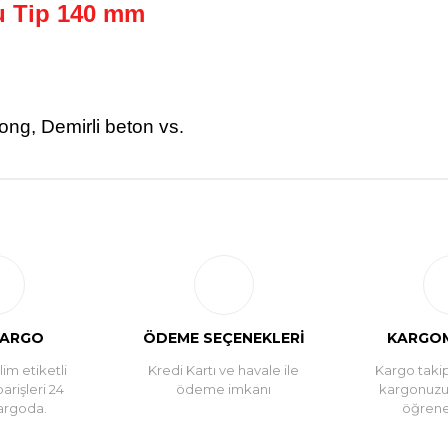
u Tip 140 mm
tong, Demirli beton vs
.
Bu ürüne ilk yorumu siz yapın!
Yorum Yaz
KARGO
ÖDEME SEÇENEKLERİ
KARGOM
im etiketli
Kredi Kartı ve havale ile
Kargo takip
parişleri 24
ödeme imkanı
kargonuz
argoda.
öğreneb