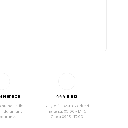
 NEREDE
444 8 613
 numarası ile
Müşteri Çözüm Merkezi
un durumunu
hafta içi: 09:00 - 17:45
ilirsiniz.
C.tesi 09:15 - 13:00