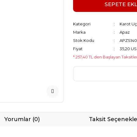
SEPETE EK
Kategori
Karot Uçl
Marka
Apaz
Stok Kodu
APZS140
Fiyat
35,20 U
* 257,40 TL den Başlayan Taksitle
Yorumlar (0)
Taksit Seçenekle