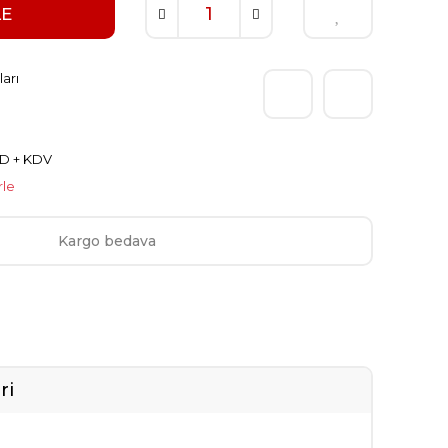
LE
arı
SD + KDV
rle
Kargo bedava
ri