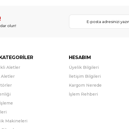
!
dar olun!
KATEGORİLER
HESABIM
kli Aletler
Üyelik Bilgileri
Aletler
İletişim Bilgileri
törler
Kargom Nerede
enliği
İşlem Rehberi
İşleme
leri
ik Makineleri