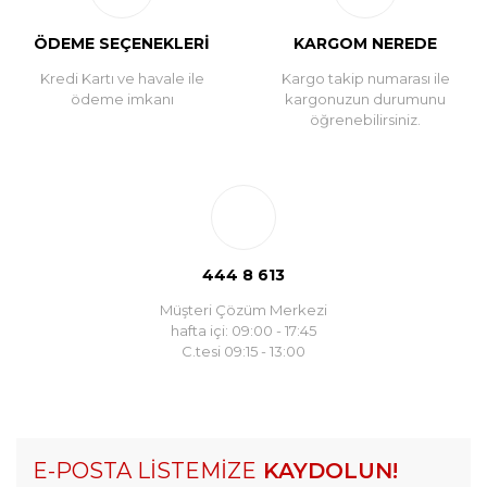
ÖDEME SEÇENEKLERİ
KARGOM NEREDE
Kredi Kartı ve havale ile
Kargo takip numarası ile
ödeme imkanı
kargonuzun durumunu
öğrenebilirsiniz.
444 8 613
Müşteri Çözüm Merkezi
hafta içi: 09:00 - 17:45
C.tesi 09:15 - 13:00
E-POSTA LİSTEMİZE
KAYDOLUN!