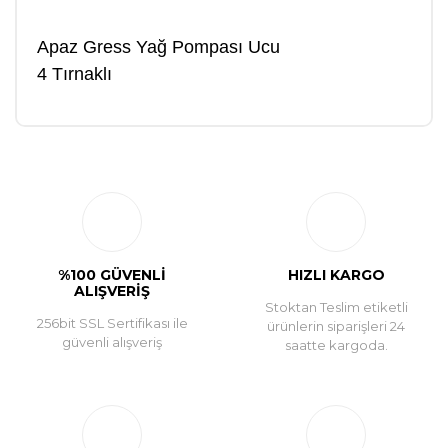
Apaz Gress Yağ Pompası Ucu
4 Tırnaklı
Bu ürüne ilk yorumu siz yapın!
Yorum Yaz
%100 GÜVENLİ
HIZLI KARGO
ALIŞVERİŞ
Stoktan Teslim etiketli
256bit SSL Sertifikası ile
ürünlerin siparişleri 24
güvenli alışveriş
saatte kargoda.