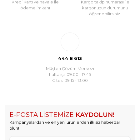
Kredi Kartı ve havale ile
Kargo takip numarası ile
ödeme imkanı
kargonuzun durumunu
öğrenebilirsiniz.
444 8 613
Müşteri Çözüm Merkezi
hafta içi: 09:00 - 17:45
C.tesi 09:15 - 13:00
E-POSTA LİSTEMİZE
KAYDOLUN!
Kampanyalardan ve en yeni ürünlerden ilk siz haberdar
olun!