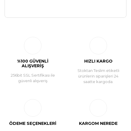
Bu ürüne ilk yorumu siz yapın!
Yorum Yaz
%100 GÜVENLİ
HIZLI KARGO
ALIŞVERİŞ
Stoktan Teslim etiketli
256bit SSL Sertifikası ile
ürünlerin siparişleri 24
güvenli alışveriş
saatte kargoda.
ÖDEME SEÇENEKLERİ
KARGOM NEREDE