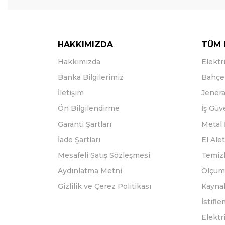
HAKKIMIZDA
TÜM 
Hakkımızda
Elektri
Banka Bilgilerimiz
Bahçe 
İletişim
Jenera
Ön Bilgilendirme
İş Güv
Garanti Şartları
Metal 
İade Şartları
El Alet
Mesafeli Satış Sözleşmesi
Temizl
Aydınlatma Metni
Ölçüm 
Gizlilik ve Çerez Politikası
Kayna
İstifl
Elektr