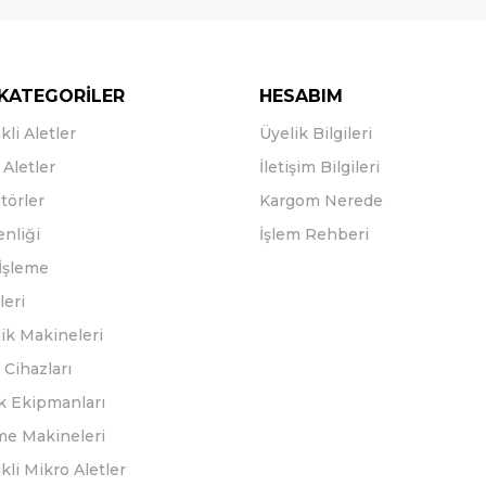
KATEGORİLER
HESABIM
kli Aletler
Üyelik Bilgileri
Aletler
İletişim Bilgileri
törler
Kargom Nerede
enliği
İşlem Rehberi
İşleme
leri
ik Makineleri
Cihazları
k Ekipmanları
eme Makineleri
ikli Mikro Aletler