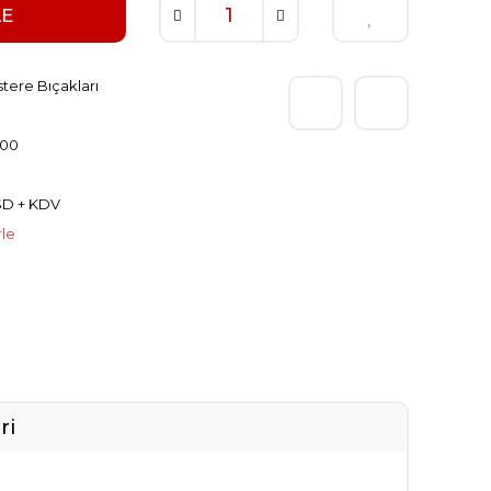
LE
stere Bıçakları
00
SD + KDV
rle
ri