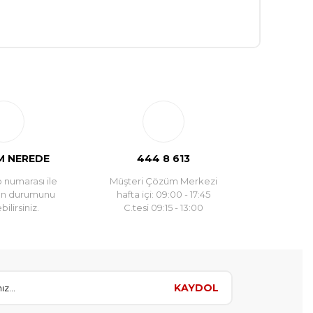
 NEREDE
444 8 613
 numarası ile
Müşteri Çözüm Merkezi
un durumunu
hafta içi: 09:00 - 17:45
ilirsiniz.
C.tesi 09:15 - 13:00
KAYDOL