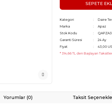
SEPETE EK
Kategori
Daire Te
Marka
Apaz
Stok Kodu
QAPZA3
Garanti Süresi
24 Ay
Fiyat
43,00 U
* 314,66 TL den Başlayan Taksitle
Yorumlar (0)
Taksit Seçenekle