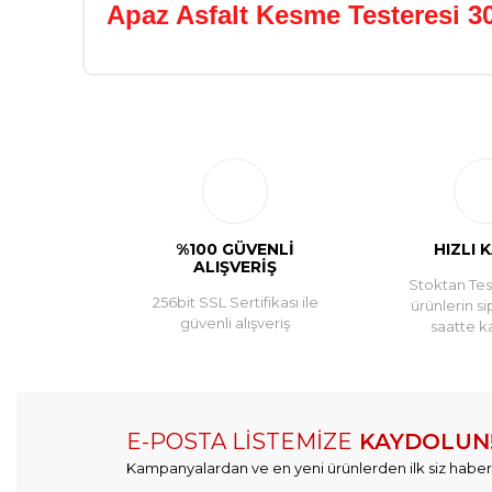
Apaz Asfalt Kesme Testeresi 
%100 GÜVENLİ
HIZLI 
ALIŞVERİŞ
Stoktan Tesl
256bit SSL Sertifikası ile
ürünlerin si
güvenli alışveriş
saatte k
E-POSTA LİSTEMİZE
KAYDOLUN
Kampanyalardan ve en yeni ürünlerden ilk siz haber