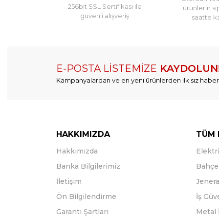
256bit SSL Sertifikası ile
ürünlerin si
güvenli alışveriş
saatte k
E-POSTA LİSTEMİZE
KAYDOLUN
Kampanyalardan ve en yeni ürünlerden ilk siz haber
HAKKIMIZDA
TÜM 
Hakkımızda
Elektri
Banka Bilgilerimiz
Bahçe 
İletişim
Jenera
Ön Bilgilendirme
İş Güv
Garanti Şartları
Metal 