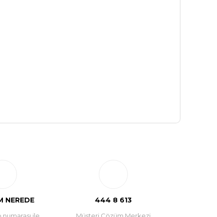
 NEREDE
444 8 613
 numarası ile
Müşteri Çözüm Merkezi