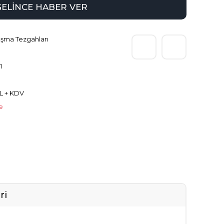
GELİNCE HABER VER
ışma Tezgahları
1
L + KDV
le
ri