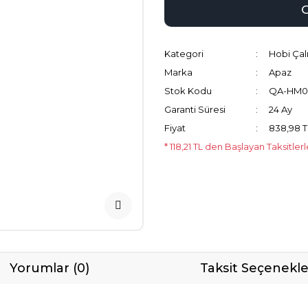
Kategori
Hobi Çal
Marka
Apaz
Stok Kodu
QA-HM0
Garanti Süresi
24 Ay
Fiyat
838,98 T
* 118,21 TL den Başlayan Taksitler
Yorumlar (0)
Taksit Seçenekle