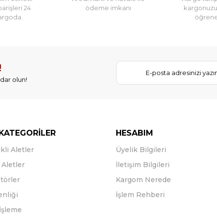
parişleri 24
ödeme imkanı
kargonuz
argoda.
öğreneb
!
dar olun!
KATEGORİLER
HESABIM
kli Aletler
Üyelik Bilgileri
Aletler
İletişim Bilgileri
törler
Kargom Nerede
enliği
İşlem Rehberi
İşleme