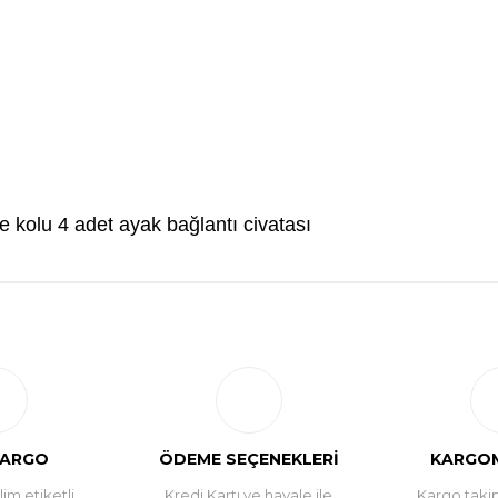
 kolu 4 adet ayak bağlantı civatası
Bu ürüne ilk yorumu siz yapın!
Yorum Yaz
KARGO
ÖDEME SEÇENEKLERİ
KARGOM
im etiketli
Kredi Kartı ve havale ile
Kargo takip