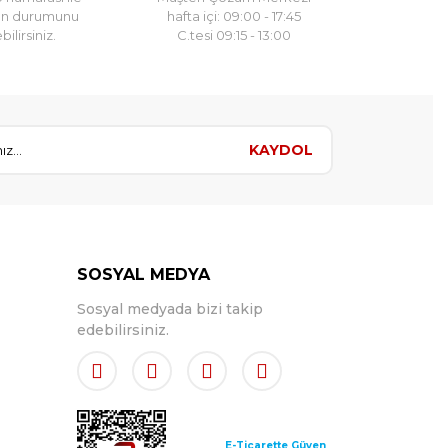
un durumunu
hafta içi: 09:00 - 17:45
ilirsiniz.
C.tesi 09:15 - 13:00
KAYDOL
SOSYAL MEDYA
Sosyal medyada bizi takip
edebilirsiniz.
E-Ticarette Güven