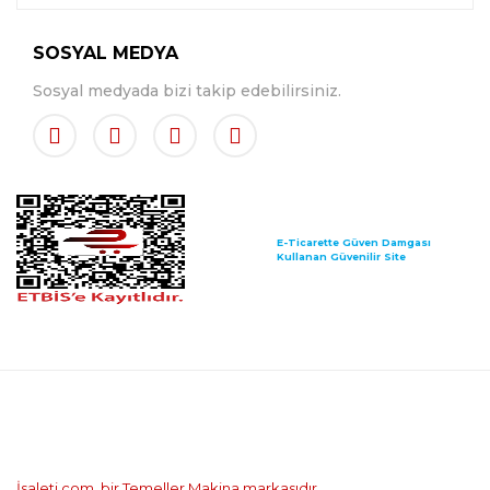
SOSYAL MEDYA
Sosyal medyada bizi takip edebilirsiniz.
E-Ticarette Güven Damgası
Kullanan Güvenilir Site
İsaleti.com, bir Temeller Makina markasıdır.