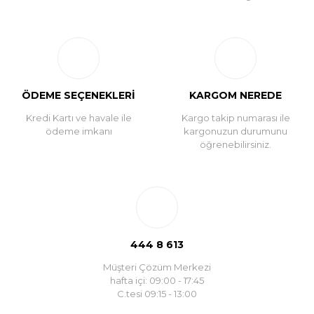
ÖDEME SEÇENEKLERİ
KARGOM NEREDE
Kredi Kartı ve havale ile
Kargo takip numarası ile
ödeme imkanı
kargonuzun durumunu
öğrenebilirsiniz.
444 8 613
Müşteri Çözüm Merkezi
hafta içi: 09:00 - 17:45
C.tesi 09:15 - 13:00