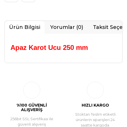
Ürün Bilgisi
Yorumlar (0)
Taksit Seçen
Apaz Karot Ucu 250 mm
Bu ürüne ilk yorumu siz yapın!
Yorum Yaz
%100 GÜVENLİ
HIZLI KARGO
ALIŞVERİŞ
Stoktan Teslim etiketli
256bit SSL Sertifikası ile
ürünlerin siparişleri 24
güvenli alışveriş
saatte kargoda.