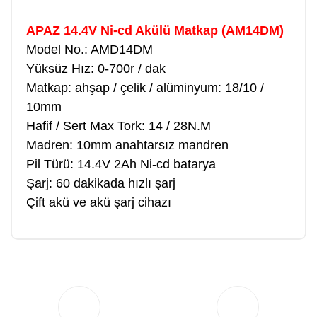
APAZ 14.4V Ni-cd Akülü Matkap (AM14DM)
Model No.: AMD14DM
Yüksüz Hız:
0-700r / dak
Matkap: ahşap / çelik / alüminyum:
18/10 /
10mm
Hafif / Sert Max Tork:
14 / 28N.M
Madren: 10mm anahtarsız mandren
Pil Türü:
14.4V 2Ah Ni-cd batarya
Şarj: 60 dakikada hızlı şarj
Çift akü ve akü şarj cihazı
Bu ürüne ilk yorumu siz yapın!
Yorum Yaz