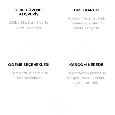
%100 GÜVENLİ
HIZLI KARGO
ALIŞVERİŞ
Stoktan Teslim etiketli
256bit SSL Sertifikası ile
ürünlerin siparişleri 24
güvenli alışveriş
saatte kargoda.
ÖDEME SEÇENEKLERİ
KARGOM NEREDE
Kredi Kartı ve havale ile
Kargo takip numarası ile
ödeme imkanı
kargonuzun durumunu
öğrenebilirsiniz.