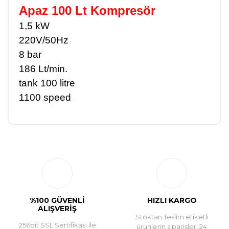
Apaz 100 Lt Kompresör
1,5 kW
220V/50Hz
8 bar
186 Lt/min.
tank 100 litre
1100 speed
Bu ürüne ilk yorumu siz yapın!
Yorum Yaz
%100 GÜVENLİ
HIZLI KARGO
ALIŞVERİŞ
Stoktan Teslim etiketli
256bit SSL Sertifikası ile
ürünlerin siparişleri 24