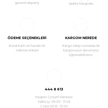
güvenli alışveriş
saatte kargoda.
ÖDEME SEÇENEKLERİ
KARGOM NEREDE
Kredi Kartı ve havale ile
Kargo takip numarası ile
ödeme imkanı
kargonuzun durumunu
öğrenebilirsiniz.
444 8 613
Müşteri Çözüm Merkezi
hafta içi: 09:00 - 17:45
C.tesi 09:15 - 13:00