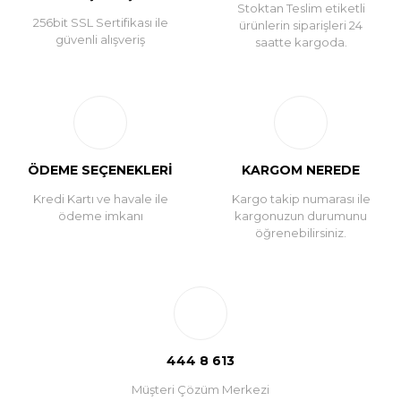
Stoktan Teslim etiketli
256bit SSL Sertifikası ile
ürünlerin siparişleri 24
güvenli alışveriş
saatte kargoda.
ÖDEME SEÇENEKLERİ
KARGOM NEREDE
Kredi Kartı ve havale ile
Kargo takip numarası ile
ödeme imkanı
kargonuzun durumunu
öğrenebilirsiniz.
444 8 613
Müşteri Çözüm Merkezi