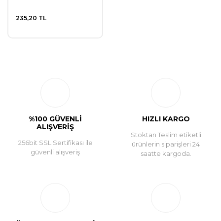
235,20 TL
%100 GÜVENLİ
HIZLI KARGO
ALIŞVERİŞ
Stoktan Teslim etiketli
256bit SSL Sertifikası ile
ürünlerin siparişleri 24
güvenli alışveriş
saatte kargoda.