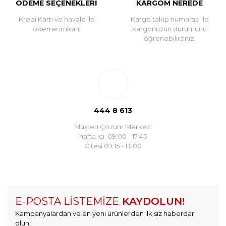
ÖDEME SEÇENEKLERİ
KARGOM NEREDE
Kredi Kartı ve havale ile
Kargo takip numarası ile
ödeme imkanı
kargonuzun durumunu
öğrenebilirsiniz.
444 8 613
Müşteri Çözüm Merkezi
hafta içi: 09:00 - 17:45
C.tesi 09:15 - 13:00
E-POSTA LİSTEMİZE
KAYDOLUN!
Kampanyalardan ve en yeni ürünlerden ilk siz haberdar
olun!