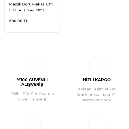
Plastik Boru Makası Cm
OTC-42 (16-42 Mm)
690,00 TL
%100 GÜVENLİ
HIZLI KARGO
ALIŞVERİŞ
Stoktan Teslim etiketli
256bit SSL Sertifikası ile
ürünlerin siparişleri 24
güvenli alışveriş
saatte kargoda.