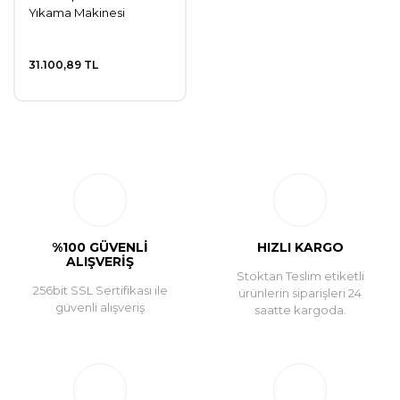
Yıkama Makinesi
31.100,89 TL
%100 GÜVENLİ
HIZLI KARGO
ALIŞVERİŞ
Stoktan Teslim etiketli
256bit SSL Sertifikası ile
ürünlerin siparişleri 24
güvenli alışveriş
saatte kargoda.