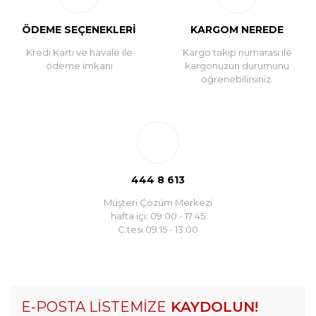
ÖDEME SEÇENEKLERİ
KARGOM NEREDE
Kredi Kartı ve havale ile
Kargo takip numarası ile
ödeme imkanı
kargonuzun durumunu
öğrenebilirsiniz.
444 8 613
Müşteri Çözüm Merkezi
hafta içi: 09:00 - 17:45
C.tesi 09:15 - 13:00
E-POSTA LİSTEMİZE
KAYDOLUN!