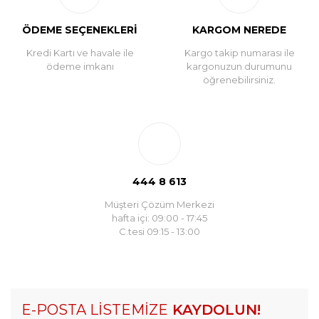
ÖDEME SEÇENEKLERİ
KARGOM NEREDE
Kredi Kartı ve havale ile
Kargo takip numarası ile
ödeme imkanı
kargonuzun durumunu
öğrenebilirsiniz.
444 8 613
Müşteri Çözüm Merkezi
hafta içi: 09:00 - 17:45
C.tesi 09:15 - 13:00
E-POSTA LİSTEMİZE
KAYDOLUN!