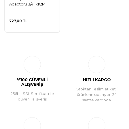
Adaptörü 3/4Fx1/2M
727,00 TL
%100 GÜVENLİ
HIZLI KARGO
ALIŞVERİŞ
Stoktan Teslim etiketli
256bit SSL Sertifikası ile
ürünlerin siparişleri 24
güvenli alışveriş
saatte kargoda.