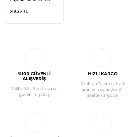
518,23 TL
%100 GÜVENLİ
HIZLI KARGO
ALIŞVERİŞ
Stoktan Teslim etiketli
256bit SSL Sertifikası ile
ürünlerin siparişleri 24
güvenli alışveriş
saatte kargoda.