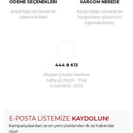
ÖDEME SEÇENEKLERİ
KARGOM NEREDE
Kredi Kartı ve havale ile
Kargo takip numarası ile
ödeme imkanı
kargonuzun durumunu
öğrenebilirsiniz.
444 8 613
Müşteri Çözüm Merkezi
hafta içi: 09:00 - 17:45
C.tesi 09:15 - 13:00
E-POSTA LİSTEMİZE
KAYDOLUN!
Kampanyalardan ve en yeni ürünlerden ilk siz haberdar
olun!