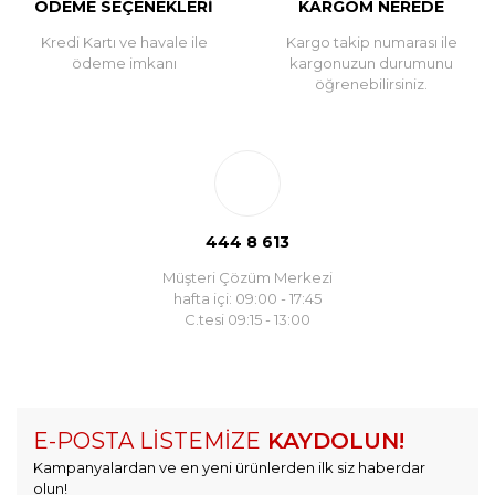
ÖDEME SEÇENEKLERİ
KARGOM NEREDE
Kredi Kartı ve havale ile
Kargo takip numarası ile
ödeme imkanı
kargonuzun durumunu
öğrenebilirsiniz.
444 8 613
Müşteri Çözüm Merkezi
hafta içi: 09:00 - 17:45
C.tesi 09:15 - 13:00
E-POSTA LİSTEMİZE
KAYDOLUN!
Kampanyalardan ve en yeni ürünlerden ilk siz haberdar
olun!