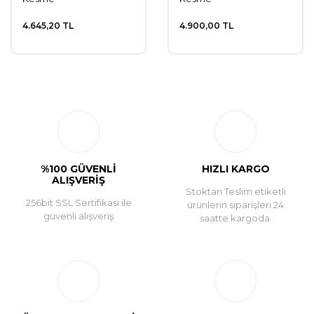
4.645,20 TL
4.900,00 TL
%100 GÜVENLİ
HIZLI KARGO
ALIŞVERİŞ
Stoktan Teslim etiketli
256bit SSL Sertifikası ile
ürünlerin siparişleri 24
güvenli alışveriş
saatte kargoda.