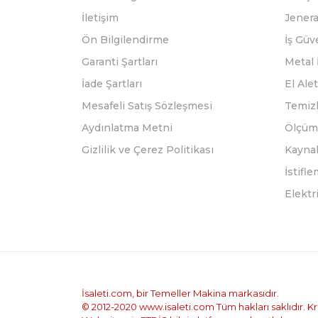
İletişim
Jenera
Ön Bilgilendirme
İş Güv
Garanti Şartları
Metal 
İade Şartları
El Alet
Mesafeli Satış Sözleşmesi
Temizl
Aydınlatma Metni
Ölçüm 
Gizlilik ve Çerez Politikası
Kayna
İstifl
Elektr
İsaleti.com, bir Temeller Makina markasıdır.
© 2012-2020 www.isaleti.com Tüm hakları saklıdır. Kred