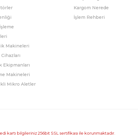
törler
Kargom Nerede
enliği
İşlem Rehberi
İşleme
leri
ik Makineleri
Cihazları
k Ekipmanları
eme Makineleri
ikli Mikro Aletler
i kartı bilgileriniz 256bit SSL sertifikası ile korunmaktadır.