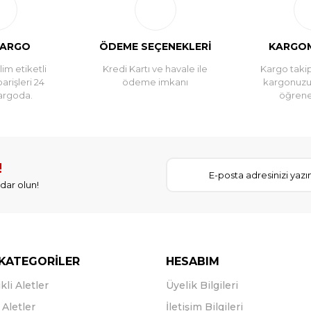
KARGO
ÖDEME SEÇENEKLERİ
KARGOM
im etiketli
Kredi Kartı ve havale ile
Kargo takip
parişleri 24
ödeme imkanı
kargonuz
argoda.
öğreneb
!
dar olun!
KATEGORİLER
HESABIM
kli Aletler
Üyelik Bilgileri
Aletler
İletişim Bilgileri