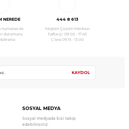
 NEREDE
444 8 613
 numarası ile
Müşteri Çözüm Merkezi
un durumunu
hafta içi: 09:00 - 17:45
ilirsiniz.
C.tesi 09:15 - 13:00
KAYDOL
SOSYAL MEDYA
Sosyal medyada bizi takip
edebilirsiniz.