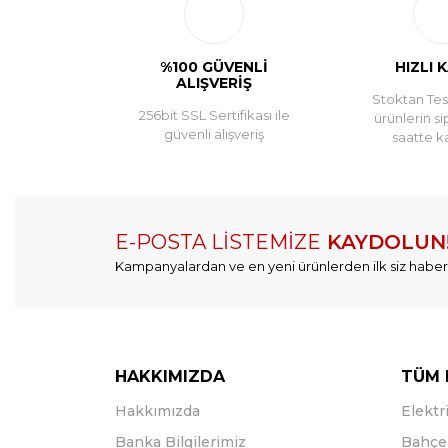
%100 GÜVENLİ
HIZLI 
ALIŞVERİŞ
Stoktan Tesl
256bit SSL Sertifikası ile
ürünlerin si
güvenli alışveriş
saatte k
E-POSTA LİSTEMİZE
KAYDOLUN
Kampanyalardan ve en yeni ürünlerden ilk siz haber
HAKKIMIZDA
TÜM 
Hakkımızda
Elektri
Banka Bilgilerimiz
Bahçe 