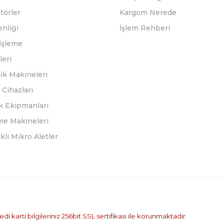
törler
Kargom Nerede
enliği
İşlem Rehberi
İşleme
leri
ik Makineleri
Cihazları
k Ekipmanları
eme Makineleri
ikli Mikro Aletler
i kartı bilgileriniz 256bit SSL sertifikası ile korunmaktadır.