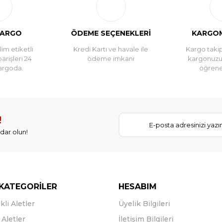
KARGO
ÖDEME SEÇENEKLERİ
KARGOM
im etiketli
Kredi Kartı ve havale ile
Kargo takip
parişleri 24
ödeme imkanı
kargonuz
argoda.
öğreneb
!
dar olun!
KATEGORİLER
HESABIM
kli Aletler
Üyelik Bilgileri
Aletler
İletişim Bilgileri