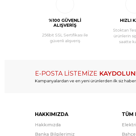
%100 GÜVENLİ
HIZLI 
ALIŞVERİŞ
Stoktan Tesl
256bit SSL Sertifikası ile
ürünlerin si
güvenli alışveriş
saatte k
E-POSTA LİSTEMİZE
KAYDOLUN
Kampanyalardan ve en yeni ürünlerden ilk siz haber
HAKKIMIZDA
TÜM 
Hakkımızda
Elektri
Banka Bilgilerimiz
Bahçe 