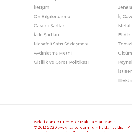
İletişim
Jenera
Ön Bilgilendirme
İş Güv
Garanti Şartları
Metal 
İade Şartları
El Alet
Mesafeli Satış Sözleşmesi
Temizl
Aydınlatma Metni
Ölçüm 
Gizlilik ve Çerez Politikası
Kayna
İstifl
Elektr
İsaleti.com, bir Temeller Makina markasıdır.
© 2012-2020 www.isaleti.com Tüm hakları saklıdır. Kred