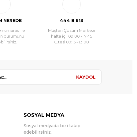
 NEREDE
444 8 613
 numarası ile
Müşteri Çözüm Merkezi
un durumunu
hafta içi: 09:00 - 17:45
ilirsiniz.
C.tesi 09:15 - 13:00
KAYDOL
SOSYAL MEDYA
Sosyal medyada bizi takip
edebilirsiniz.