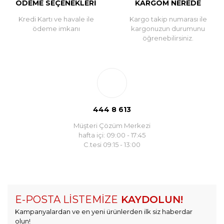
ÖDEME SEÇENEKLERİ
KARGOM NEREDE
Kredi Kartı ve havale ile
Kargo takip numarası ile
ödeme imkanı
kargonuzun durumunu
öğrenebilirsiniz.
444 8 613
Müşteri Çözüm Merkezi
hafta içi: 09:00 - 17:45
C.tesi 09:15 - 13:00
E-POSTA LİSTEMİZE
KAYDOLUN!
Kampanyalardan ve en yeni ürünlerden ilk siz haberdar
olun!