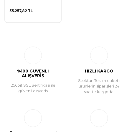
35.257,82 TL
%100 GÜVENLİ
HIZLI KARGO
ALIŞVERİŞ
Stoktan Teslim etiketli
256bit SSL Sertifikası ile
ürünlerin siparişleri 24
güvenli alışveriş
saatte kargoda.