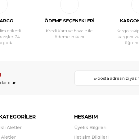
KARGO
ÖDEME SEÇENEKLERİ
KARGOM
im etiketli
Kredi Kartı ve havale ile
Kargo takip
parişleri 24
ödeme imkanı
kargonuz
argoda.
öğreneb
!
dar olun!
KATEGORİLER
HESABIM
kli Aletler
Üyelik Bilgileri
Aletler
İletişim Bilgileri