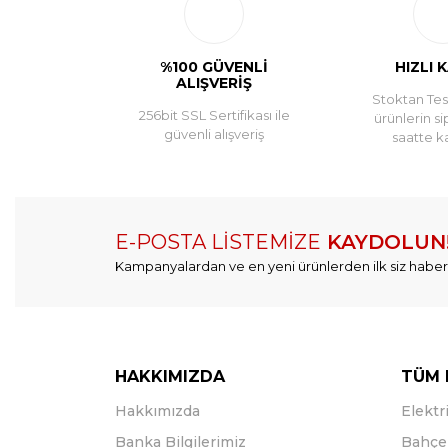
%100 GÜVENLİ
HIZLI 
ALIŞVERİŞ
Stoktan Tesl
256bit SSL Sertifikası ile
ürünlerin si
güvenli alışveriş
saatte k
E-POSTA LİSTEMİZE
KAYDOLUN
Kampanyalardan ve en yeni ürünlerden ilk siz haber
HAKKIMIZDA
TÜM 
Hakkımızda
Elektri
Banka Bilgilerimiz
Bahçe 