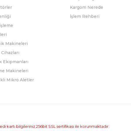
törler
Kargom Nerede
enliği
İşlem Rehberi
İşleme
leri
ik Makineleri
Cihazları
k Ekipmanları
eme Makineleri
ikli Mikro Aletler
i kartı bilgileriniz 256bit SSL sertifikası ile korunmaktadır.