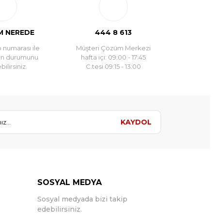
 NEREDE
444 8 613
 numarası ile
Müşteri Çözüm Merkezi
un durumunu
hafta içi: 09:00 - 17:45
ilirsiniz.
C.tesi 09:15 - 13:00
KAYDOL
SOSYAL MEDYA
Sosyal medyada bizi takip
edebilirsiniz.