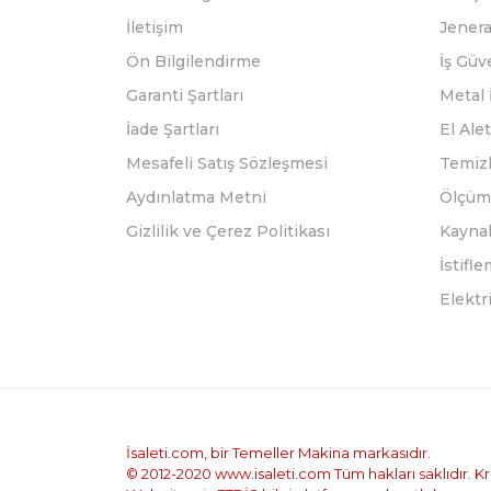
İletişim
Jenera
Ön Bilgilendirme
İş Güv
Garanti Şartları
Metal 
İade Şartları
El Alet
Mesafeli Satış Sözleşmesi
Temizl
Aydınlatma Metni
Ölçüm 
Gizlilik ve Çerez Politikası
Kayna
İstifl
Elektr
İsaleti.com, bir Temeller Makina markasıdır.
© 2012-2020 www.isaleti.com Tüm hakları saklıdır. Kred